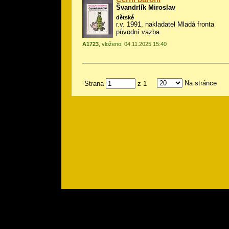
Švandrlík Miroslav
dětské
r.v. 1991, nakladatel Mladá fronta
původní vazba
A1723
, vloženo: 04.11.2025 15:40
Na stránce
Strana
z 1