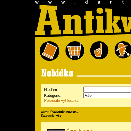
Hledám:
Kategorie:
Pokročilé vyhledávání
Autor:
Švandrlík Miroslav
Kategorie:
vše
Černí baroni