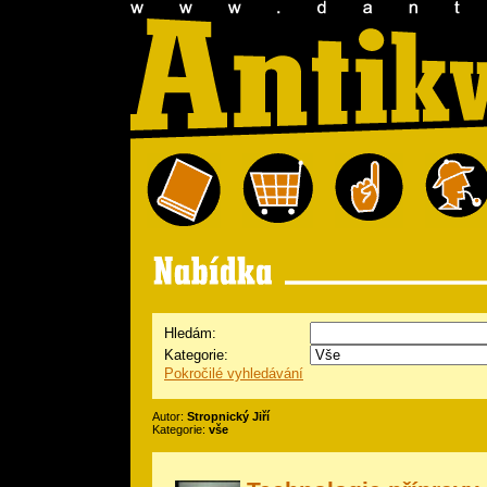
Hledám:
Kategorie:
Pokročilé vyhledávání
Autor:
Stropnický Jiří
Kategorie:
vše