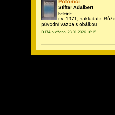
Potomci
Stifter Adalbert
beletrie
r.v. 1971, nakladatel Růž
původní vazba s obálkou
D174
, vloženo: 23.01.2026 16:15