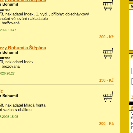
n Bohumil
M
amizdat
973, nakladatel Index, 1. vyd. , přílohy: objednávkový
Vánoční věnování nakladatele
ál brožovaná
.2026 10:47
200,- Kč
ezy Bohumila Štěpána
n Bohumil
P
amizdat
973, nakladatel Index
ál brožovaná
2026 20:27
150,- Kč
ic
n Bohumil
968, nakladatel Mladá fronta
V
í vazba s obálkou
V
07.2025 15:05
f
p
200,- Kč
p