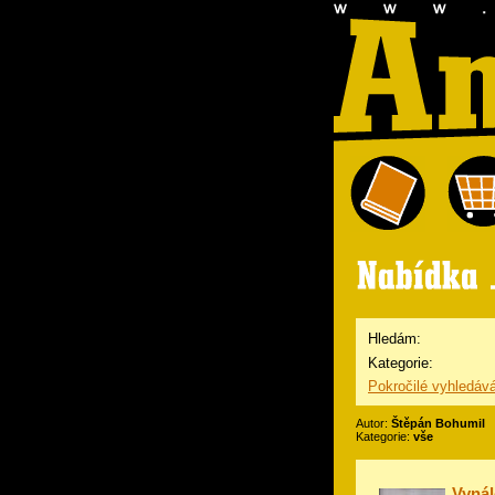
Hledám:
Kategorie:
Pokročilé vyhledáv
Autor:
Štěpán Bohumil
Kategorie:
vše
Vynál