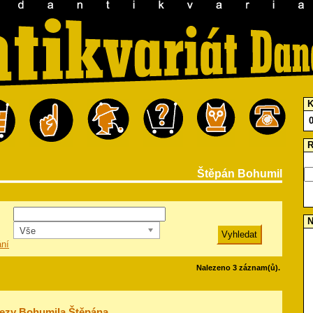
K
R
Štěpán Bohumil
N
Vše
ání
Nalezeno 3 záznam(ů).
ezy Bohumila Štěpána