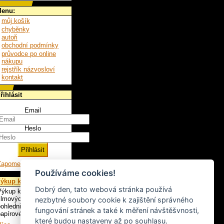
enu:
můj košík
chyběnky
autoři
obchodní podmínky
průvodce po online
nákupu
rejstřík názvosloví
kontakt
řihlásit
Email
Heslo
Zapomenuté heslo
Používáme cookies!
ýkup knih
Dobrý den, tato webová stránka používá
ýkup knih, LP,
ilmových plakátů,
nezbytné soubory cookie k zajištění správného
ohlednic a ostatního
fungování stránek a také k měření návštěšvnosti,
apírového artiklu.
které budou nastaveny až po souhlasu.