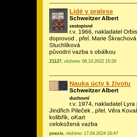
Lidé v pralese
Schweitzer Albert
cestopisné
r.v. 1966, nakladatel Orbis,
doprovod
, přel. Marie Škrachová
Stuchlíková
původní vazba s obálkou
Z1127
, vloženo: 08.10.2022 15:39
Nauka úcty k životu
Schweitzer Albert
duchovní
r.v. 1974, nakladatel Lyra 
Jindřich Pileček
, přel. Věra Kova
kolibřík, oKart
celokožená vazba
poezie
, vloženo: 17.04.2024 16:47