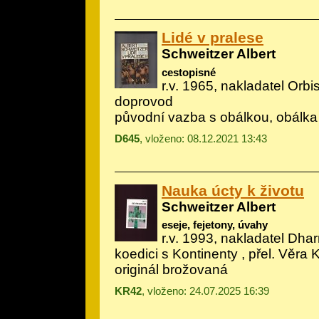
Lidé v pralese
Schweitzer Albert
cestopisné
r.v. 1965, nakladatel Orbis,
doprovod
původní vazba s obálkou, obálka
D645
, vloženo: 08.12.2021 13:43
Nauka úcty k životu
Schweitzer Albert
eseje, fejetony, úvahy
r.v. 1993, nakladatel Dha
koedici s Kontinenty , přel. Věra
originál brožovaná
KR42
, vloženo: 24.07.2025 16:39