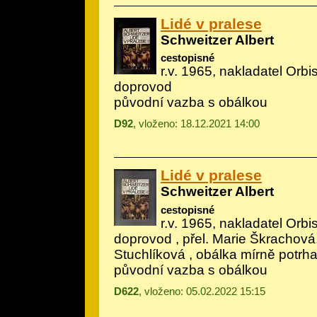
Lidé v pralese
Schweitzer Albert
cestopisné
r.v. 1965, nakladatel Orbis,
doprovod
původní vazba s obálkou
D92
, vloženo: 18.12.2021 14:00
Lidé v pralese
Schweitzer Albert
cestopisné
r.v. 1965, nakladatel Orbis,
doprovod
, přel. Marie Škrachová
Stuchlíková , obálka mírně potrh
původní vazba s obálkou
D622
, vloženo: 05.02.2022 15:15