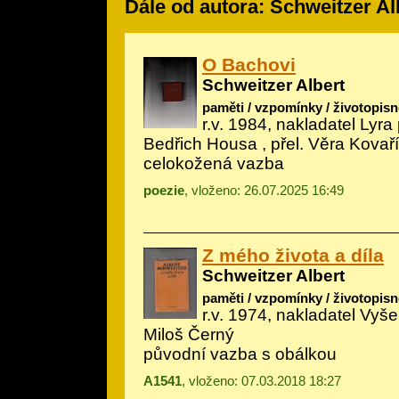
Dále od autora: Schweitzer Al
O Bachovi
Schweitzer Albert
paměti / vzpomínky / životopisn
r.v. 1984, nakladatel Lyra 
Bedřich Housa
, přel. Věra Kovař
celokožená vazba
poezie
, vloženo: 26.07.2025 16:49
Z mého života a díla
Schweitzer Albert
paměti / vzpomínky / životopisn
r.v. 1974, nakladatel Vyšeh
Miloš Černý
původní vazba s obálkou
A1541
, vloženo: 07.03.2018 18:27