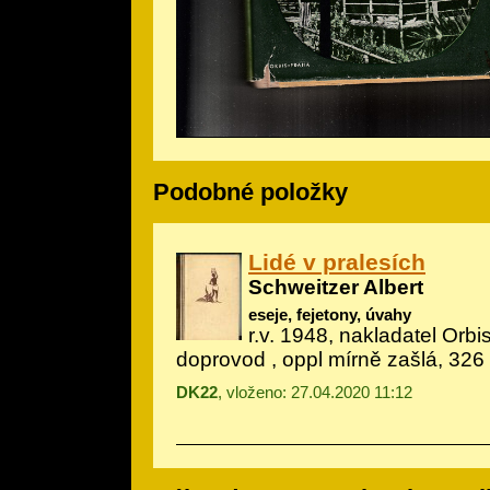
Podobné položky
Lidé v pralesích
Schweitzer Albert
eseje, fejetony, úvahy
r.v. 1948, nakladatel Orbis,
doprovod
, oppl mírně zašlá, 326 
DK22
, vloženo: 27.04.2020 11:12