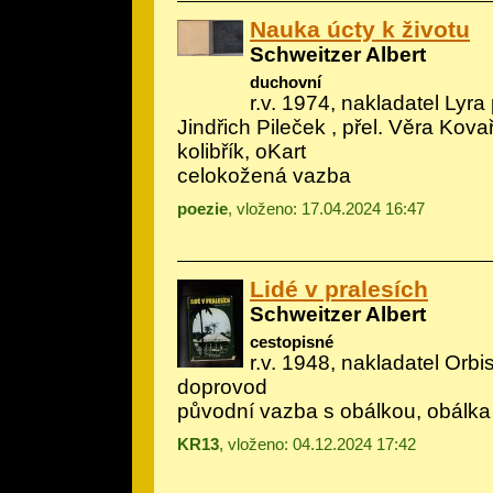
Nauka úcty k životu
Schweitzer Albert
duchovní
r.v. 1974, nakladatel Lyra 
Jindřich Pileček
, přel. Věra Kova
kolibřík, oKart
celokožená vazba
poezie
, vloženo: 17.04.2024 16:47
Lidé v pralesích
Schweitzer Albert
cestopisné
r.v. 1948, nakladatel Orbis
doprovod
původní vazba s obálkou, obálka
KR13
, vloženo: 04.12.2024 17:42