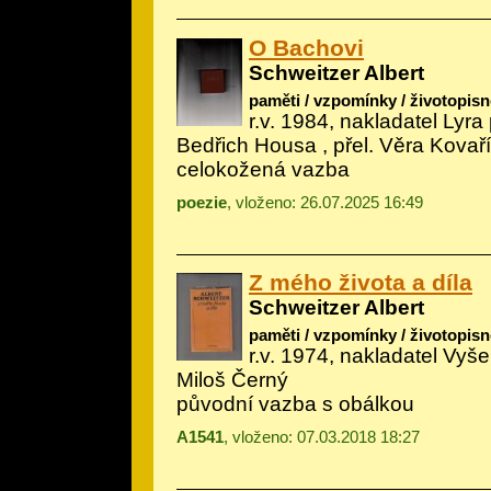
O Bachovi
Schweitzer Albert
paměti / vzpomínky / životopisn
r.v. 1984, nakladatel Lyra 
Bedřich Housa
, přel. Věra Kovař
celokožená vazba
poezie
, vloženo: 26.07.2025 16:49
Z mého života a díla
Schweitzer Albert
paměti / vzpomínky / životopisn
r.v. 1974, nakladatel Vyšeh
Miloš Černý
původní vazba s obálkou
A1541
, vloženo: 07.03.2018 18:27