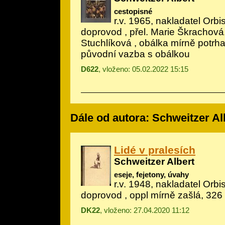
cestopisné
r.v. 1965, nakladatel Orbis,
doprovod
, přel. Marie Škrachová
Stuchlíková , obálka mírně potrh
původní vazba s obálkou
D622
, vloženo: 05.02.2022 15:15
Dále od autora: Schweitzer Al
Lidé v pralesích
Schweitzer Albert
eseje, fejetony, úvahy
r.v. 1948, nakladatel Orbis,
doprovod
, oppl mírně zašlá, 326 
DK22
, vloženo: 27.04.2020 11:12