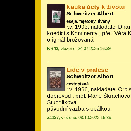
Nauka úcty k životu
Schweitzer Albert
eseje, fejetony, úvahy
r.v. 1993, nakladatel Dha
koedici s Kontinenty , přel. Věra
originál brožovaná
KR42
, vloženo: 24.07.2025 16:39
Lidé v pralese
Schweitzer Albert
cestopisné
r.v. 1966, nakladatel Orbis,
doprovod
, přel. Marie Škrachová
Stuchlíková
původní vazba s obálkou
Z1127
, vloženo: 08.10.2022 15:39