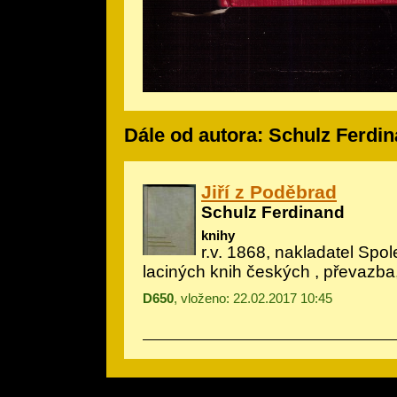
Dále od autora: Schulz Ferdi
Jiří z Poděbrad
Schulz Ferdinand
knihy
r.v. 1868, nakladatel Spo
laciných knih českých , převazba,
D650
, vloženo: 22.02.2017 10:45