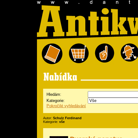
Hledám:
Kategorie:
Pokročilé vyhledávání
Autor:
Schulz Ferdinand
Kategorie:
vše