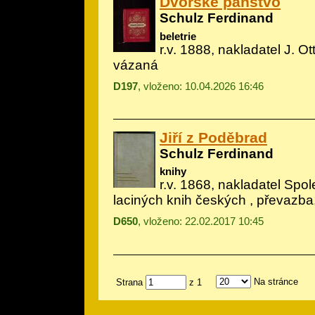
Dvorské panstvo
Schulz Ferdinand
beletrie
r.v. 1888, nakladatel J. Ott
vázaná
D197
, vloženo: 10.04.2026 16:46
Jiří z Poděbrad
Schulz Ferdinand
knihy
r.v. 1868, nakladatel Spo
laciných knih českých , převazba,
D650
, vloženo: 22.02.2017 10:45
Na stránce
Strana
z 1