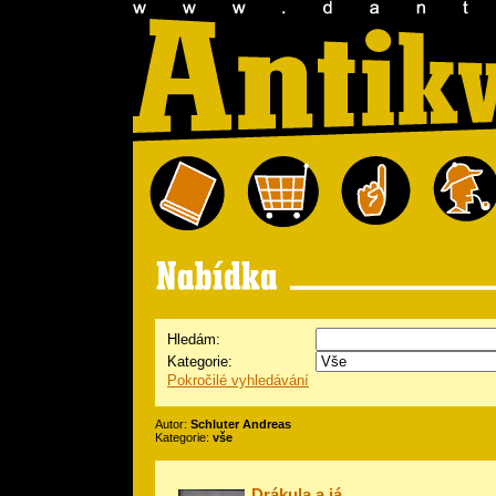
Hledám:
Kategorie:
Pokročilé vyhledávání
Autor:
Schluter Andreas
Kategorie:
vše
Drákula a já