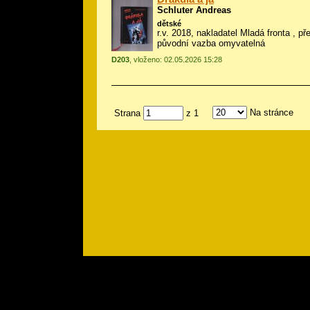
Schluter Andreas
dětské
r.v. 2018, nakladatel Mladá fronta , p
původní vazba omyvatelná
D203
, vloženo: 02.05.2026 15:28
Na stránce
Strana
z 1