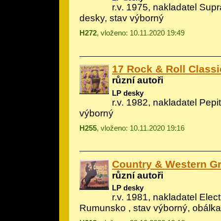
r.v. 1975, nakladatel Sup
desky, stav výborný
H272
, vloženo: 10.11.2020 19:49
17 Rock & Roll Classi
různí autoři
LP desky
r.v. 1982, nakladatel Pepit
výborný
H255
, vloženo: 10.11.2020 19:16
Country & Western Gre
různí autoři
LP desky
r.v. 1981, nakladatel Elec
Rumunsko , stav výborný, obálka