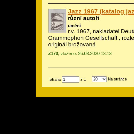
Jazz 1967 (katalog j
různí autoři
umění
r.v. 1967, nakladatel Deu
Grammophon Gesellschaft , rozl
originál brožovaná
Z170
, vloženo: 26.03.2020 13:13
Na stránce
Strana
z 1