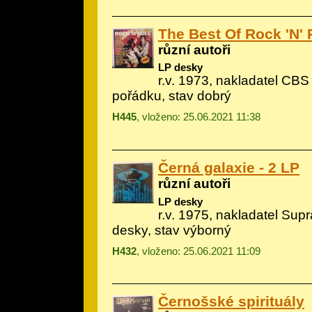
The Best Of Rock 'N' 
různí autoři
LP desky
r.v. 1973, nakladatel CBS 
pořádku, stav dobrý
H445
, vloženo: 25.06.2021 11:38
Černá galaxie - 2 LP
různí autoři
LP desky
r.v. 1975, nakladatel Sup
desky, stav výborný
H432
, vloženo: 25.06.2021 11:09
Černošské spirituály