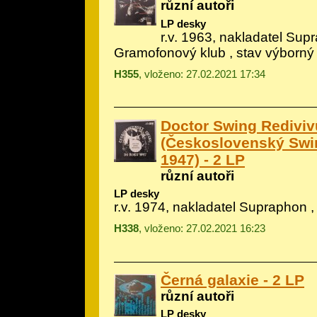
různí autoři
LP desky
r.v. 1963, nakladatel Sup
Gramofonový klub , stav výborný
H355
, vloženo: 27.02.2021 17:34
Doctor Swing Rediviv
(Československý Swi
1947) - 2 LP
různí autoři
LP desky
r.v. 1974, nakladatel Supraphon ,
H338
, vloženo: 27.02.2021 16:23
Černá galaxie - 2 LP
různí autoři
LP desky