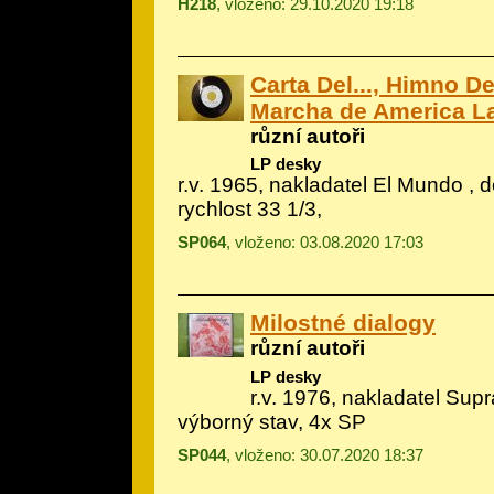
H218
, vloženo: 29.10.2020 19:18
Carta Del..., Himno De
Marcha de America La
různí autoři
LP desky
r.v. 1965, nakladatel El Mundo , d
rychlost 33 1/3,
SP064
, vloženo: 03.08.2020 17:03
Milostné dialogy
různí autoři
LP desky
r.v. 1976, nakladatel Sup
výborný stav, 4x SP
SP044
, vloženo: 30.07.2020 18:37