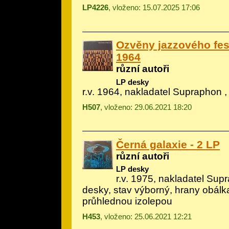
LP4226
, vloženo: 15.07.2025 17:06
Ozvěny jazzového fes
1964
různí autoři
LP desky
r.v. 1964, nakladatel Supraphon ,
H507
, vloženo: 29.06.2021 18:20
Černá galaxie - 2 LP
různí autoři
LP desky
r.v. 1975, nakladatel Sup
desky, stav výborný, hrany obál
průhlednou izolepou
H453
, vloženo: 25.06.2021 12:21