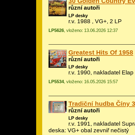
30 Golden Country E
různí autoři
LP desky
r.v. 1988 , VG+, 2 LP
LP5626
, vloženo: 13.06.2026 12:37
Greatest Hits Of 1958
různí autoři
LP desky
r.v. 1990, nakladatel Elap
LP5534
, vloženo: 16.05.2026 15:57
Tradiční hudba Číny 
různí autoři
LP desky
r.v. 1991, nakladatel Sup
deska: VG+ obal zevniř nečistý