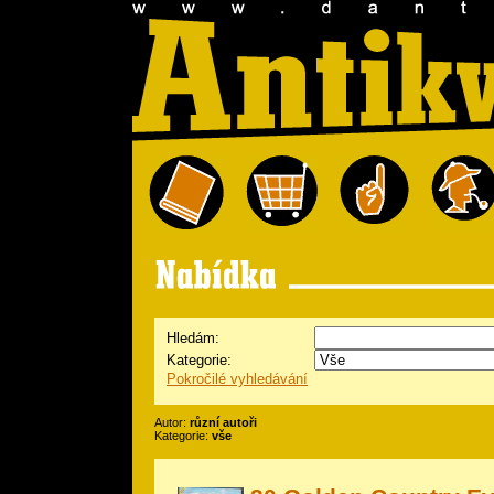
Hledám:
Kategorie:
Pokročilé vyhledávání
Autor:
různí autoři
Kategorie:
vše