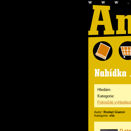
Hledám:
Kategorie:
Pokročilé vyhledáv
Autor:
Rodari Gianni
Kategorie:
vše
O sta