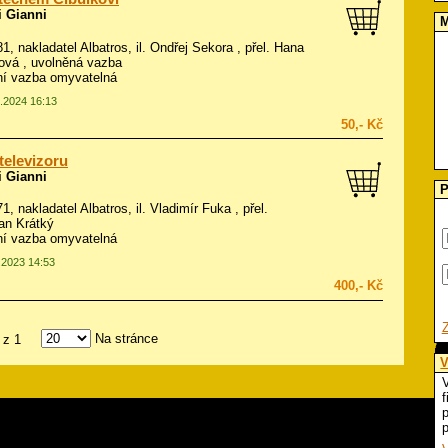
i Gianni
M
81, nakladatel Albatros, il.
Ondřej Sekora
, přel. Hana
vá , uvolněná vazba
í vazba omyvatelná
2.2024 16:13
50,- Kč
 televizoru
i Gianni
P
71, nakladatel Albatros, il.
Vladimír Fuka
, přel.
an Krátký
í vazba omyvatelná
2.2023 14:53
400,- Kč
Na stránce
z 1
V
V
f
p
p