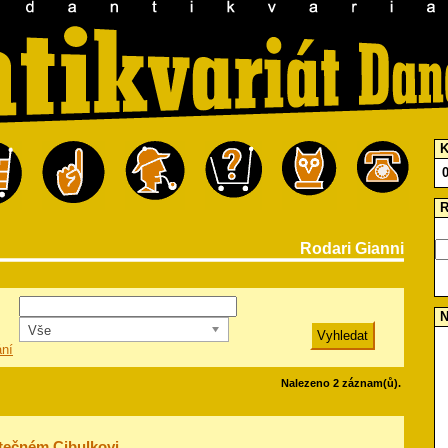
K
R
Rodari Gianni
N
Vše
ání
Nalezeno 2 záznam(ů).
tečném Cibulkovi