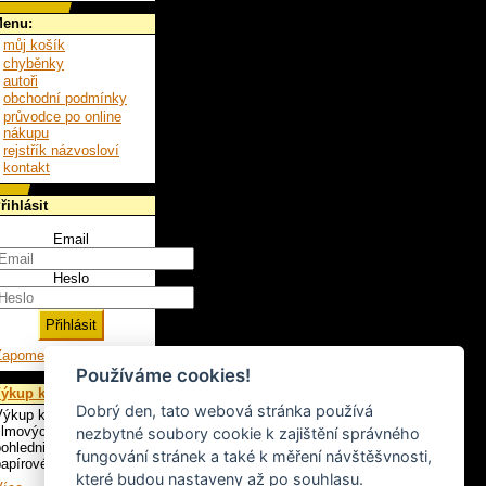
enu:
můj košík
chyběnky
autoři
obchodní podmínky
průvodce po online
nákupu
rejstřík názvosloví
kontakt
řihlásit
Email
Heslo
Zapomenuté heslo
Používáme cookies!
ýkup knih
Dobrý den, tato webová stránka používá
ýkup knih, LP,
ilmových plakátů,
nezbytné soubory cookie k zajištění správného
ohlednic a ostatního
fungování stránek a také k měření návštěšvnosti,
apírového artiklu.
které budou nastaveny až po souhlasu.