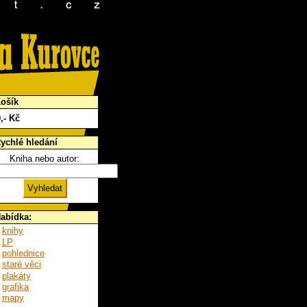
ošík
0
,- Kč
ychlé hledání
Kniha nebo autor:
abídka:
knihy
LP
pohlednice
staré věci
plakáty
grafika
mapy