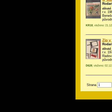
Rodar
dětské
r.v. 19
Benešo
původn
KR18
, vloženo: 21.1
Zip v
Rodar
dětské
r.v. 19
Radov
původn
D628
, vloženo: 02.1
Strana