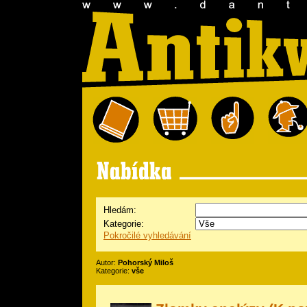
Hledám:
Kategorie:
Pokročilé vyhledávání
Autor:
Pohorský Miloš
Kategorie:
vše