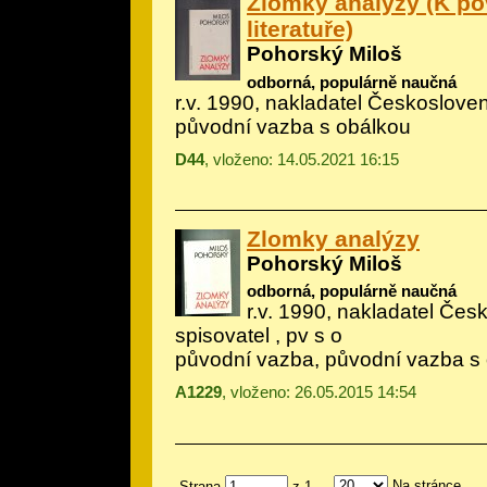
Zlomky analýzy (K po
literatuře)
Pohorský Miloš
odborná, populárně naučná
r.v. 1990, nakladatel Českoslove
původní vazba s obálkou
D44
, vloženo: 14.05.2021 16:15
Zlomky analýzy
Pohorský Miloš
odborná, populárně naučná
r.v. 1990, nakladatel Če
spisovatel , pv s o
původní vazba, původní vazba s
A1229
, vloženo: 26.05.2015 14:54
Na stránce
Strana
z 1