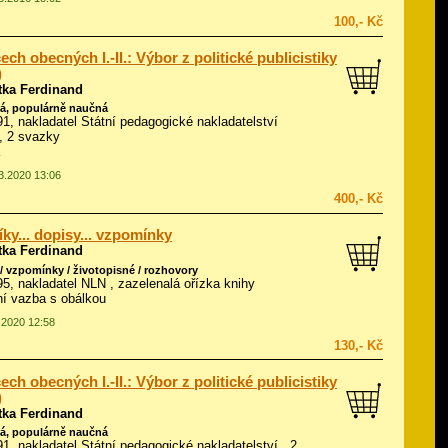
100,- Kč
ech obecných I.-II.: Výbor z politické publicistiky
)
tka Ferdinand
á, populárně naučná
991, nakladatel Státní pedagogické nakladatelství
, 2 svazky
03.2020 13:06
400,- Kč
níky... dopisy... vzpomínky
tka Ferdinand
/ vzpomínky / životopisné / rozhovory
995, nakladatel NLN , zazelenalá ořízka knihy
í vazba s obálkou
3.2020 12:58
130,- Kč
ech obecných I.-II.: Výbor z politické publicistiky
)
tka Ferdinand
á, populárně naučná
991, nakladatel Státní pedagogické nakladatelství , 2