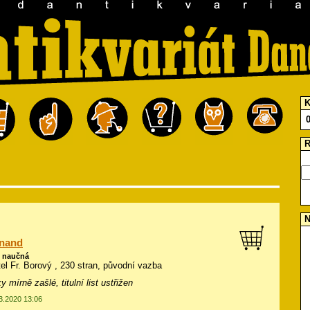
K
R
N
inand
ě naučná
tel Fr. Borový , 230 stran, původní vazba
 mírně zašlé, titulní list ustřižen
03.2020 13:06