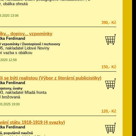
, obálka ohnutá
03.2020 13:06
390,- Kč
níky... dopisy... vzpomínky
tka Ferdinand
/ vzpomínky / životopisné / rozhovory
995, nakladatel Lidové Noviny
í vazba s obálkou
3.2020 12:58
150,- Kč
li se býti realistou (Výbor z literární publicistiky)
tka Ferdinand
fejetony, úvahy
993, nakladatel Mladá fronta
ál brožovaná
.03.2025 19:00
120,- Kč
ání státu 1918-1919 (4 svazky)
tka Ferdinand
á, populárně naučná