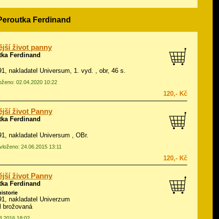
 Peroutka Ferdinand
jší život panny
tka Ferdinand
991, nakladatel Universum, 1. vyd. , obr, 46 s.
loženo: 02.04.2020 10:22
120,- Kč
jší život Panny
tka Ferdinand
991, nakladatel Universum , OBr.
 vloženo: 24.06.2015 13:11
120,- Kč
jší život Panny
tka Ferdinand
historie
991, nakladatel Univerzum
ál brožovaná
03.2016 18:02