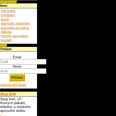
enu:
můj košík
chyběnky
autoři
obchodní podmínky
průvodce po online
nákupu
rejstřík názvosloví
kontakt
řihlásit
Email
Heslo
Zapomenuté heslo
ýkup knih
ýkup knih, LP,
ilmových plakátů,
ohlednic a ostatního
apírového artiklu.