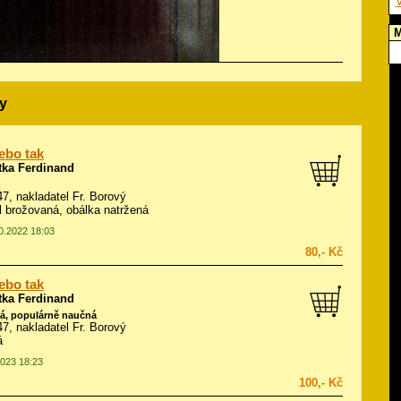
V
M
y
ebo tak
tka Ferdinand
947, nakladatel Fr. Borový
ál brožovaná, obálka natržená
10.2022 18:03
80,- Kč
ebo tak
tka Ferdinand
á, populárně naučná
947, nakladatel Fr. Borový
á
2023 18:23
100,- Kč