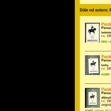
Dále od autora:
Pozdě
Perou
beletrie
r.v. 1
DK9
, v
Pozdě
Perou
knihy
r.v. 1
A1350
,
Pozdě
Perou
dějiny/
r.v. 1
origin
A1642
, vloženo: 05.