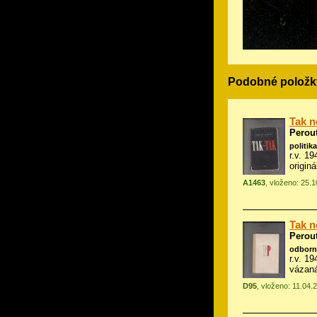
Podobné položk
Tak n
Perou
politika
r.v. 1
origin
A1463
, vloženo: 25.
Tak n
Perou
odborn
r.v. 1
vázan
D95
, vloženo: 11.04.