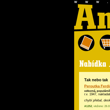
Tak nebo tak
Peroutka Ferd
odborná, populárn
r.v. 1947, naklada
chybí přebal, desky
A1252
, vloženo: 26.