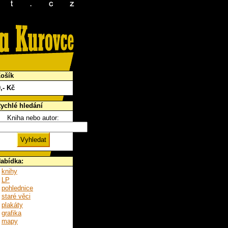
ošík
0
,- Kč
ychlé hledání
Kniha nebo autor:
abídka:
knihy
LP
pohlednice
staré věci
plakáty
grafika
mapy