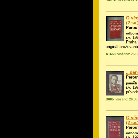
O věc
(2 sv.
Perou
odborn
r.v. 1
Praha 
originál brožovaná
A1653
, vloženo: 26.
...de
Perou
paměti 
r.v. 1
původn
D605
, vloženo: 26.0
O věc
(2 sv.
Perou
odborn
r.v. 1