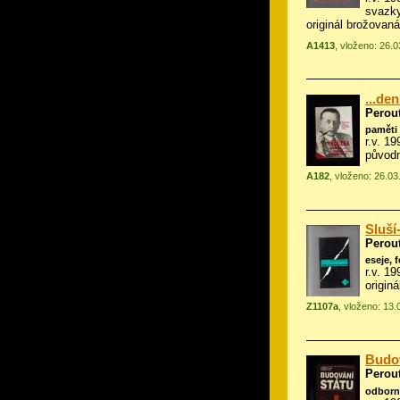
svazky
originál brožovaná
A1413
, vloženo: 26.
...de
Perou
paměti 
r.v. 1
původn
A182
, vloženo: 26.0
Sluší-
Perou
eseje, 
r.v. 1
origin
Z1107a
, vloženo: 13
Budov
Perou
odborn