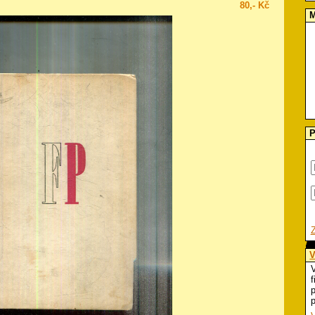
80,- Kč
M
P
V
V
f
p
p