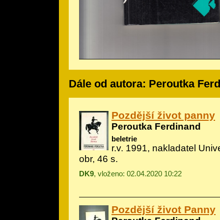
Dále od autora: Peroutka Fer
Pozdější život panny
Peroutka Ferdinand
beletrie
r.v. 1991, nakladatel Univ
obr, 46 s.
DK9
, vloženo: 02.04.2020 10:22
Pozdější život Panny