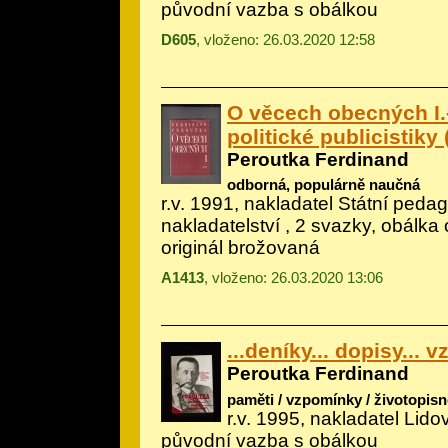
původní vazba s obálkou
D605
, vloženo: 26.03.2020 12:58
O věcech obecných I.-
politické publicistiky 
Peroutka Ferdinand
odborná, populárně naučná
r.v. 1991, nakladatel Státní peda
nakladatelství , 2 svazky, obálka
originál brožovaná
A1413
, vloženo: 26.03.2020 13:06
...deníky... dopisy...
Peroutka Ferdinand
paměti / vzpomínky / životopisn
r.v. 1995, nakladatel Lid
původní vazba s obálkou