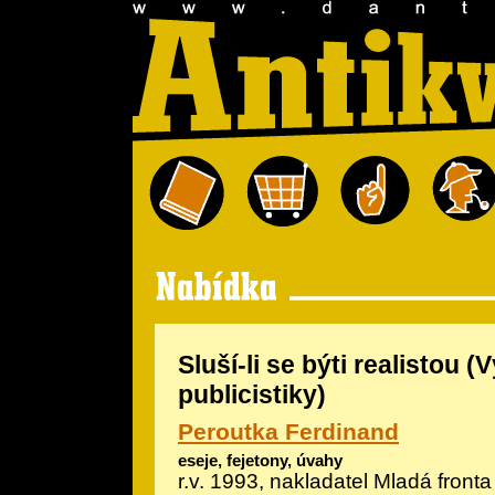
Sluší-li se býti realistou (V
publicistiky)
Peroutka Ferdinand
eseje, fejetony, úvahy
r.v. 1993, nakladatel Mladá fronta 