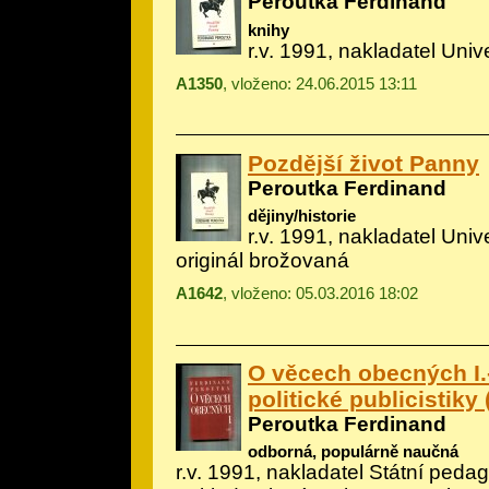
Peroutka Ferdinand
knihy
r.v. 1991, nakladatel Univ
A1350
, vloženo: 24.06.2015 13:11
Pozdější život Panny
Peroutka Ferdinand
dějiny/historie
r.v. 1991, nakladatel Uni
originál brožovaná
A1642
, vloženo: 05.03.2016 18:02
O věcech obecných I.-
politické publicistiky 
Peroutka Ferdinand
odborná, populárně naučná
r.v. 1991, nakladatel Státní peda