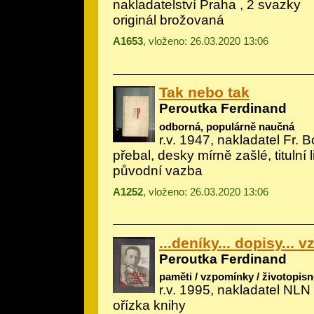
nakladatelství Praha , 2 svazky
originál brožovaná
A1653
, vloženo: 26.03.2020 13:06
Tak nebo tak
Peroutka Ferdinand
odborná, populárně naučná
r.v. 1947, nakladatel Fr. B
přebal, desky mírně zašlé, titulní l
původní vazba
A1252
, vloženo: 26.03.2020 13:06
...deníky... dopisy...
Peroutka Ferdinand
paměti / vzpomínky / životopisn
r.v. 1995, nakladatel NLN
ořízka knihy