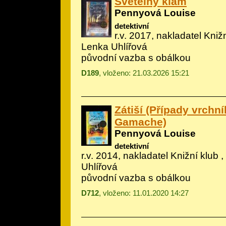
Světelný klam
Pennyová Louise
detektivní
r.v. 2017, nakladatel Knižn
Lenka Uhlířová
původní vazba s obálkou
D189
, vloženo: 21.03.2026 15:21
Zátiší (Případy vrchn
Gamache)
Pennyová Louise
detektivní
r.v. 2014, nakladatel Knižní klub ,
Uhlířová
původní vazba s obálkou
D712
, vloženo: 11.01.2020 14:27