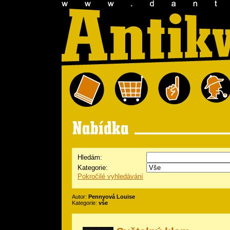
Hledám:
Kategorie:
Pokročilé vyhledávání
Autor:
Pennyová Louise
Kategorie:
vše