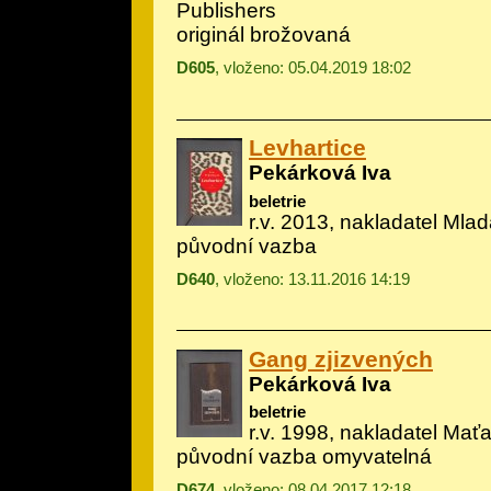
Publishers
originál brožovaná
D605
, vloženo: 05.04.2019 18:02
Levhartice
Pekárková Iva
beletrie
r.v. 2013, nakladatel Mlad
původní vazba
D640
, vloženo: 13.11.2016 14:19
Gang zjizvených
Pekárková Iva
beletrie
r.v. 1998, nakladatel Mať
původní vazba omyvatelná
D674
, vloženo: 08.04.2017 12:18