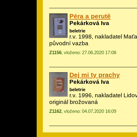
Péra a perutě
Pekárková Iva
beletrie
r.v. 1998, nakladatel Mať
původní vazba
Z1156
, vloženo: 27.06.2020 17:08
Dej mi ty prachy
Pekárková Iva
beletrie
r.v. 1996, nakladatel Lid
originál brožovaná
Z1162
, vloženo: 04.07.2020 16:09