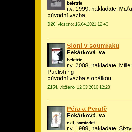
beletrie
r.v. 1999, nakladatel Mať
původní vazba
D26
, vloženo: 16.04.2021 12:43
Sloni v soumraku
Pekárková Iva
beletrie
r.v. 2008, nakladatel Mill
Publishing
původní vazba s obálkou
Z154
, vloženo: 12.03.2016 12:23
Péra a Perutě
Pekárková Iva
exil, samizdat
r.v. 1989, nakladatel Sixty