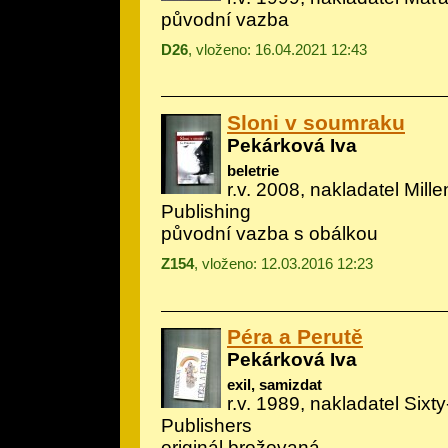
původní vazba
D26
, vloženo: 16.04.2021 12:43
Sloni v soumraku
Pekárková Iva
beletrie
r.v. 2008, nakladatel Mill
Publishing
původní vazba s obálkou
Z154
, vloženo: 12.03.2016 12:23
Péra a Perutě
Pekárková Iva
exil, samizdat
r.v. 1989, nakladatel Sixty
Publishers
originál brožovaná