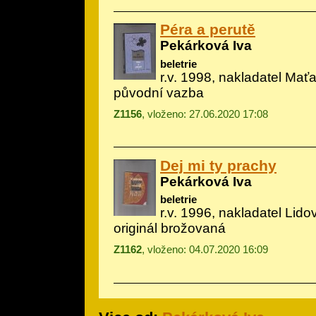
Péra a perutě
Pekárková Iva
beletrie
r.v. 1998, nakladatel Mať
původní vazba
Z1156
, vloženo: 27.06.2020 17:08
Dej mi ty prachy
Pekárková Iva
beletrie
r.v. 1996, nakladatel Lid
originál brožovaná
Z1162
, vloženo: 04.07.2020 16:09