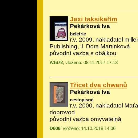
Jaxi taksikařím
Pekárková Iva
beletrie
r.v. 2009, nakladatel mill
Publishing, il.
Dora Martínková
původní vazba s obálkou
A1672
, vloženo: 08.11.2017 17:13
Třicet dva chwanů
Pekárková Iva
cestopisné
r.v. 2000, nakladatel Maťa 
doprovod
původní vazba omyvatelná
D606
, vloženo: 14.10.2018 14:06