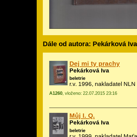
Dále od autora: Pekárková Iva
Dej mi ty prachy
Pekárková Iva
beletrie
r.v. 1996, nakladatel NLN 
A1260
, vloženo: 22.07.2015 23:16
Můj I. Q.
Pekárková Iva
beletrie
r.v. 1999, nakladatel Mať