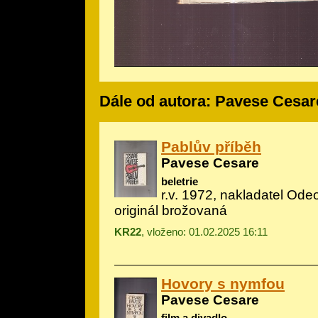
Dále od autora: Pavese Cesar
Pablův příběh
Pavese Cesare
beletrie
r.v. 1972, nakladatel Ode
originál brožovaná
KR22
, vloženo: 01.02.2025 16:11
Hovory s nymfou
Pavese Cesare
film a divadlo