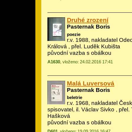
Druhé zrození
Pasternak Boris
poezie
r.v. 1988, nakladatel Odeo
Králová
, přel. Luděk Kubišta
původní vazba s obálkou
A1630
, vloženo: 24.02.2016 17:41
Malá Luversová
Pasternak Boris
beletrie
r.v. 1968, nakladatel Če
spisovatel, il.
Václav Sivko
, přel.
Hašková
původní vazba s obálkou
D601
, vloženo: 19.09.2016 16:47