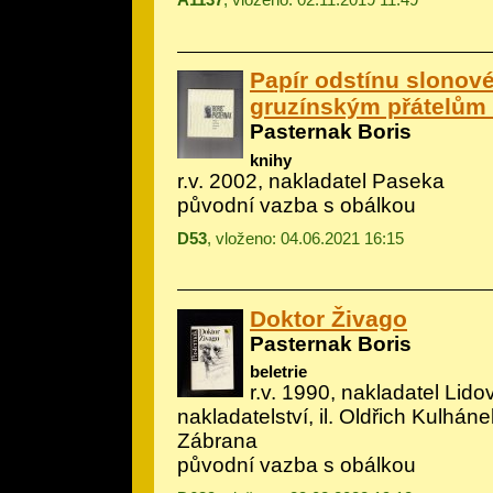
Papír odstínu slonové 
gruzínským přátelům 
Pasternak Boris
knihy
r.v. 2002, nakladatel Paseka
původní vazba s obálkou
D53
, vloženo: 04.06.2021 16:15
Doktor Živago
Pasternak Boris
beletrie
r.v. 1990, nakladatel Lido
nakladatelství, il.
Oldřich Kulháne
Zábrana
původní vazba s obálkou