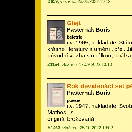
D639
, vloženo: 23.02.2022 19:12
Glejt
Pasternak Boris
beletrie
r.v. 1965, nakladatel Státn
krásné literatury a umění , přel. Ji
původní vazba s obálkou, obálka
Z1154
, vloženo: 17.09.2022 10:10
Rok devatenáct set p
Pasternak Boris
poezie
r.v. 1947, nakladatel Svob
Mathesius
originál brožovaná
A1463
, vloženo: 25.10.2022 18:02