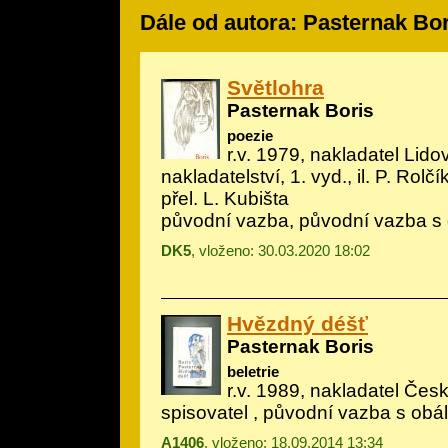
Dále od autora: Pasternak Bor
Světlohra
Pasternak Boris
poezie
r.v. 1979, nakladatel Lido
nakladatelství, 1. vyd., il.
P. Rolčí
přel. L. Kubišta
původní vazba, původní vazba s
DK5
, vloženo: 30.03.2020 18:02
Hvězdný déšť
Pasternak Boris
beletrie
r.v. 1989, nakladatel Če
spisovatel , původní vazba s obá
A1406
, vloženo: 18.09.2014 13:34