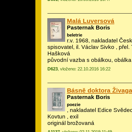
Malá Luversová
Pasternak Boris
beletrie
r.v. 1968, nakladatel Če
spisovatel, il.
Václav Sivko
, přel.
Hašková
původní vazba s obálkou, obálka
D623
, vloženo: 22.10.2016 16:22
Básně doktora Živag
Pasternak Boris
poezie
, nakladatel Edice Svědectv
Kovtun , exil
originál brožovaná
A1137
, vloženo: 02.11.2019 11:49