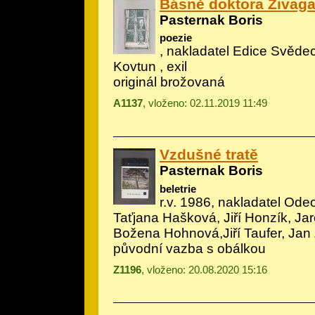
Básně doktora Živag
Pasternak Boris
poezie
, nakladatel Edice Svědectv
Kovtun , exil
originál brožovaná
A1137
, vloženo: 02.11.2019 11:49
Vzdušné tratě
Pasternak Boris
beletrie
r.v. 1986, nakladatel Odeo
Taťjana Hašková, Jiří Honzík, Jar
Božena Hohnová,Jiří Taufer, Jan
původní vazba s obálkou
Z1196
, vloženo: 20.08.2020 15:16