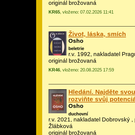
originál brožovaná
KR65
, vloženo: 07.02.2026 11:41
Život, láska, smích
Osho
beletrie
r.v. 1992, nakladatel Pra
originál brožovaná
KR46
, vloženo: 20.08.2025 17:59
Hledání. Najděte svou 
rozviňte svůj potenciá
Osho
duchovní
r.v. 2021, nakladatel Dobrovský , 
Žlábková
originál brožovaná