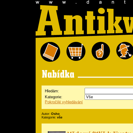
Hledám:
Kategorie:
Pokročilé vyhledávání
Autor:
Osho
Kategorie:
vše