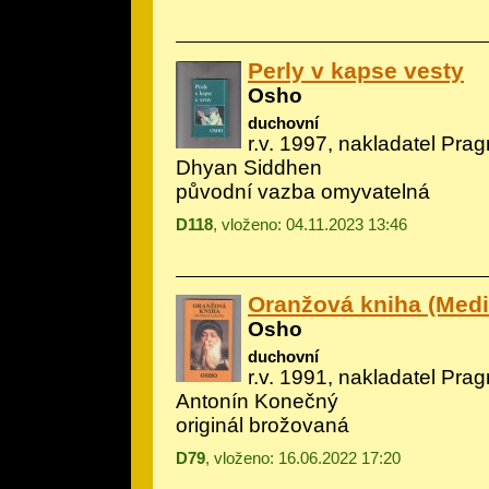
Perly v kapse vesty
Osho
duchovní
r.v. 1997, nakladatel Prag
Dhyan Siddhen
původní vazba omyvatelná
D118
, vloženo: 04.11.2023 13:46
Oranžová kniha (Medi
Osho
duchovní
r.v. 1991, nakladatel Prag
Antonín Konečný
originál brožovaná
D79
, vloženo: 16.06.2022 17:20