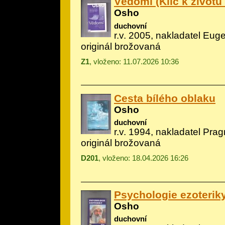
Vědomí (Klíč k životu
Osho
duchovní
r.v. 2005, nakladatel Euge
originál brožovaná
Z1
, vloženo: 11.07.2026 10:36
Cesta bílého oblaku
Osho
duchovní
r.v. 1994, nakladatel Pra
originál brožovaná
D201
, vloženo: 18.04.2026 16:26
Psychologie ezoterik
Osho
duchovní