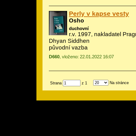
Perly v kapse vesty
Osho
duchovní
r.v. 1997, nakladatel Prag
Dhyan Siddhen
původní vazba
D660
, vloženo: 22.01.2022 16:07
Na stránce
Strana
z 1