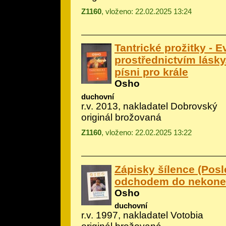
Z1160
, vloženo: 22.02.2025 13:24
Tantrické prožitky - 
prostřednictvím lásk
písni pro krále
Osho
duchovní
r.v. 2013, nakladatel Dobrovský
originál brožovaná
Z1160
, vloženo: 22.02.2025 13:22
Zápisky šílence (Posl
odchodem do nekoneč
Osho
duchovní
r.v. 1997, nakladatel Votobia