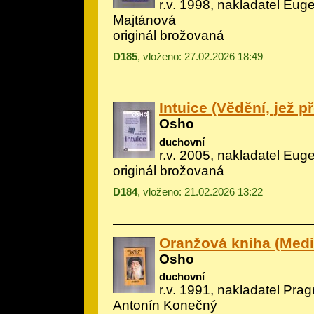
r.v. 1998, nakladatel Euge
Majtánová
originál brožovaná
D185
, vloženo: 27.02.2026 18:49
Intuice (Vědění, jež p
Osho
duchovní
r.v. 2005, nakladatel Eug
originál brožovaná
D184
, vloženo: 21.02.2026 13:22
Oranžová kniha (Medi
Osho
duchovní
r.v. 1991, nakladatel Prag
Antonín Konečný