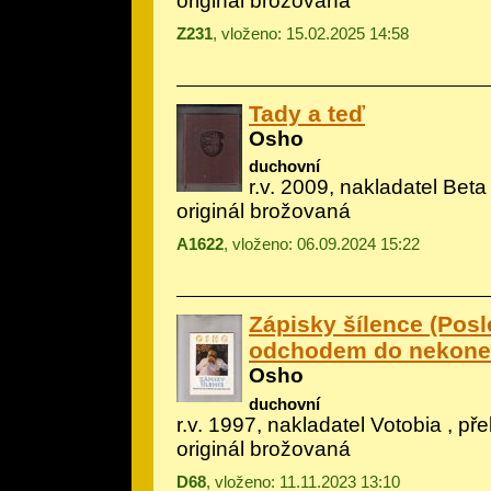
originál brožovaná
Z231
, vloženo: 15.02.2025 14:58
Tady a teď
Osho
duchovní
r.v. 2009, nakladatel Beta
originál brožovaná
A1622
, vloženo: 06.09.2024 15:22
Zápisky šílence (Posl
odchodem do nekoneč
Osho
duchovní
r.v. 1997, nakladatel Votobia , př
originál brožovaná
D68
, vloženo: 11.11.2023 13:10