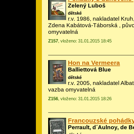
Zelený Luboš
dětské
r.v. 1986, nakladatel Kruh,
Zdena Kabátová-Táborská
, pův
omyvatelná
Z157
, vloženo: 31.01.2015 18:45
Hon na Vermeera
Balliettová Blue
dětské
r.v. 2005, nakladatel Alba
vazba omyvatelná
Z156
, vloženo: 31.01.2015 18:26
Francouzské pohádk
Perrault, d´Aulnoy, de