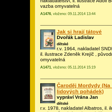
nakladatelství, il.
ilustrace Adolf 
vazba omyvatelná
A1476
, vloženo: 09.11.2014 13:44
Jak si hrají tátové
Dvořák Ladislav
dětské
r.v. 1964, nakladatel SNDK
il.
ilustrace Zdeněk Krejíč
, původ
omyvatelná
A1471
, vloženo: 05.11.2014 15:19
Čaroděj Mordydy (Na
lidových pohádek)
vypráví Vrána Jan
dětské
r.v. 1978, nakladatel Albatros, il.
i