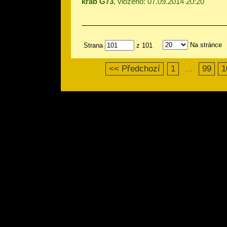
krab G73
, vloženo: 07.09.2014 20:20
Na stránce
Strana
z 101
<< Předchozí
1
...
99
1