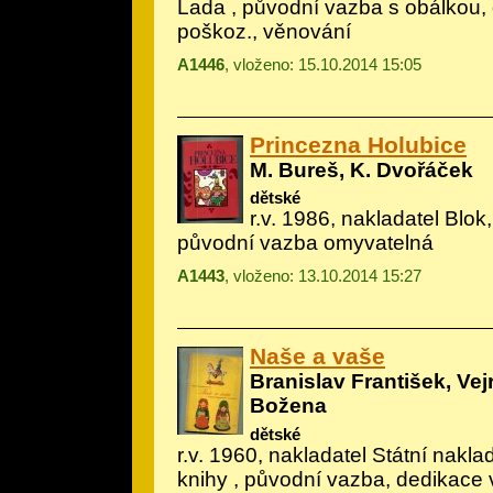
Lada
, původní vazba s obálkou,
poškoz., věnování
A1446
, vloženo: 15.10.2014 15:05
Princezna Holubice
M. Bureš, K. Dvořáček
dětské
r.v. 1986, nakladatel Blok, 
původní vazba omyvatelná
A1443
, vloženo: 13.10.2014 15:27
Naše a vaše
Branislav František, Ve
Božena
dětské
r.v. 1960, nakladatel Státní nakla
knihy , původní vazba, dedikace 