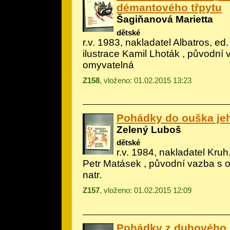
démantového třpytu
Šagiňanová Marietta
dětské
r.v. 1983, nakladatel Albatros, ed. J
ilustrace Kamil Lhoták
, původní 
omyvatelná
Z158
, vloženo: 01.02.2015 13:23
Pohádky do ouška je
Zelený Luboš
dětské
r.v. 1984, nakladatel Kruh,
Petr Matásek
, původní vazba s o
natr.
Z157
, vloženo: 01.02.2015 12:09
Pohádky z duhového