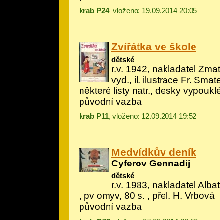
krab P24
, vloženo: 19.09.2014 20:05
Zvířátka ve škole
dětské
r.v. 1942, nakladatel Zmatl
vyd., il.
ilustrace Fr. Smat
některé listy natr., desky vypoukl
původní vazba
krab P11
, vloženo: 12.09.2014 19:52
Medvídkův deník
Cyferov Gennadij
dětské
r.v. 1983, nakladatel Albatr
, pv omyv, 80 s. , přel. H. Vrbová
původní vazba