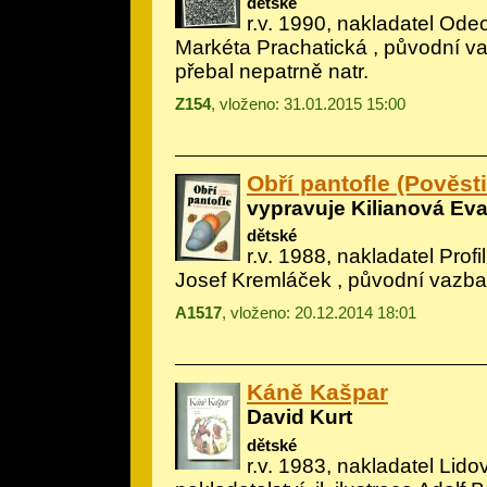
dětské
r.v. 1990, nakladatel Odeo
Markéta Prachatická
, původní va
přebal nepatrně natr.
Z154
, vloženo: 31.01.2015 15:00
Obří pantofle (Pověst
vypravuje Kilianová Ev
dětské
r.v. 1988, nakladatel Profil,
Josef Kremláček
, původní vazb
A1517
, vloženo: 20.12.2014 18:01
Káně Kašpar
David Kurt
dětské
r.v. 1983, nakladatel Lido