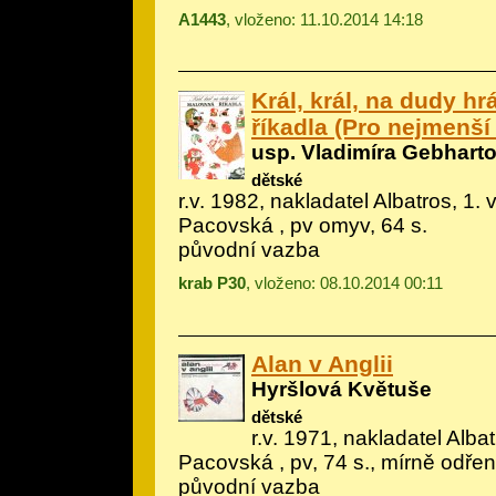
A1443
, vloženo: 11.10.2014 14:18
Král, král, na dudy hr
říkadla (Pro nejmenší 
usp. Vladimíra Gebhart
dětské
r.v. 1982, nakladatel Albatros, 1. v
Pacovská
, pv omyv, 64 s.
původní vazba
krab P30
, vloženo: 08.10.2014 00:11
Alan v Anglii
Hyršlová Květuše
dětské
r.v. 1971, nakladatel Albatr
Pacovská
, pv, 74 s., mírně odře
původní vazba