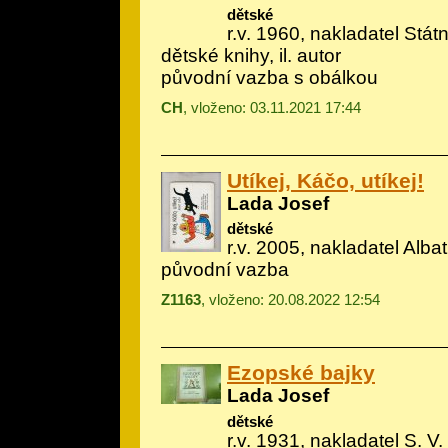
dětské
r.v. 1960, nakladatel Státn
dětské knihy, il.
autor
původní vazba s obálkou
CH
, vloženo: 03.11.2021 17:44
Utíkej, Káčo, utíkej!
Lada Josef
dětské
r.v. 2005, nakladatel Albatr
původní vazba
Z1163
, vloženo: 20.08.2022 12:54
Ezopské bajky
Lada Josef
dětské
r.v. 1931, nakladatel S. V