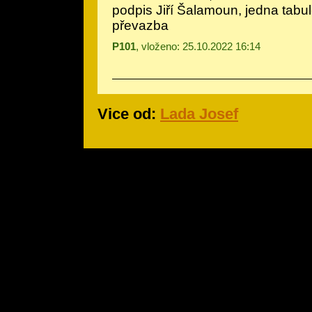
podpis Jiří Šalamoun, jedna tabu
převazba
P101
, vloženo: 25.10.2022 16:14
Vice od:
Lada Josef