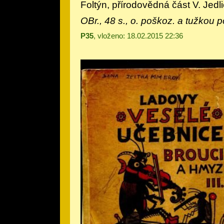
Foltýn, přírodovědná část V. Jedl
OBr., 48 s., o. poškoz. a tužkou
P35
, vloženo: 18.02.2015 22:36