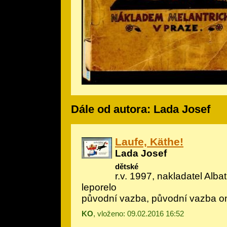
Dále od autora: Lada Josef
Laufe, Käthe!
Lada Josef
dětské
r.v. 1997, nakladatel Alba
leporelo
původní vazba, původní vazba o
KO
, vloženo: 09.02.2016 16:52