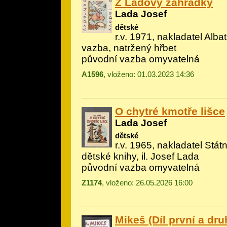
Z Ladovy zahrádky
Lada Josef
dětské
r.v. 1971, nakladatel Alba
vazba, natržený hřbet
původní vazba omyvatelná
A1596
, vloženo: 01.03.2023 14:36
O chytré kmotře lišce
Lada Josef
dětské
r.v. 1965, nakladatel Státn
dětské knihy, il.
Josef Lada
původní vazba omyvatelná
Z1174
, vloženo: 26.05.2026 16:00
Mikeš (Díl první a dru