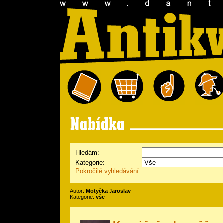
Hledám:
Kategorie:
Pokročilé vyhledávání
Autor:
Motyčka Jaroslav
Kategorie:
vše