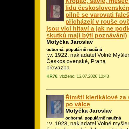
Kropáč, šavle, měšec
lidu československému
pilně se varovati fale
přicházejí v rouše ov
jsou vlci hltaví a jak ne podl
skutků mají býti poznáváni)
Motyčka Jaroslav
odborná, populárně naučná
r.v. 1922, nakladatel Volné Myšle
Československé, Praha
převazba
KR76
, vloženo: 13.07.2026 10:43
Římští klerikálové za
po válce
Motyčka Jaroslav
odborná, populárně naučná
r.v. 1923, nakladatel Volné myšle