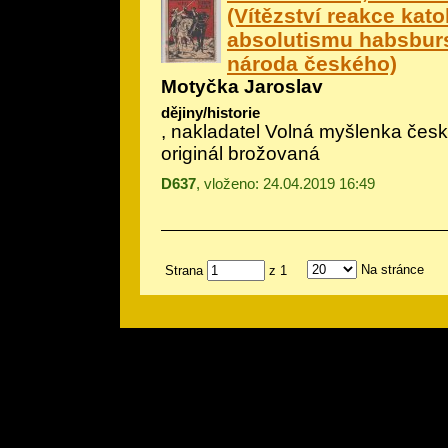
(Vítězství reakce kato
absolutismu habsbur
národa českého)
Motyčka Jaroslav
dějiny/historie
, nakladatel Volná myšlenka čes
originál brožovaná
D637
, vloženo: 24.04.2019 16:49
Na stránce
Strana
z 1