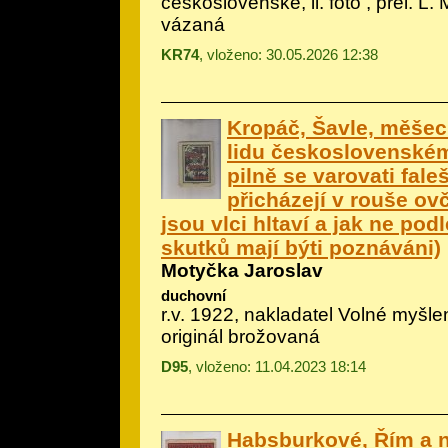
československé, il.
foto
, přel. L.
vázaná
KR74
, vloženo: 30.05.2026 12:38
Kropáč, Šavle, měšec
lidu československému
pilně se varovati fale
přicházejí v rouše ov
jsou vlci hltaví a jak ne podl
skutků mají býti poznáváni)
Motyčka Jaroslav
duchovní
r.v. 1922, nakladatel Volné myšle
originál brožovaná
D95
, vloženo: 11.04.2023 18:14
Habsburkové, Řím a 