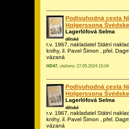
Podivuhodná cesta Ni
Holgerssona Švédsk
Lagerlöfová Selma
dětské
r.v. 1967, nakladatel Státní nakla
knihy, il.
Pavel Šimon
, přel. Dag
vázaná
HD47
, vloženo: 27.05.2024 15:04
Podivuhodná cesta Ni
Holgerssona Švédsk
Lagerlöfová Selma
dětské
r.v. 1967, nakladatel Státní nakla
knihy, il.
Pavel Šimon
, přel. Dag
vázaná