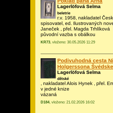
Poklad pana Arna
Lagerlöfová Selma
beletrie
r.v. 1958, nakladatel Če
spisovatel, ed. Ilustrovaných novel
Janeček
, přel. Magda Trhlíková
původní vazba s obálkou
KR73
, vloženo: 30.05.2026 11:29
Podivuhodná cesta Ni
Holgerssona Švédsk
Lagerlöfová Selma
dětské
, nakladatel Alois Hynek , přel. Emi
v jedné knize
vázaná
D184
, vloženo: 21.02.2026 16:02