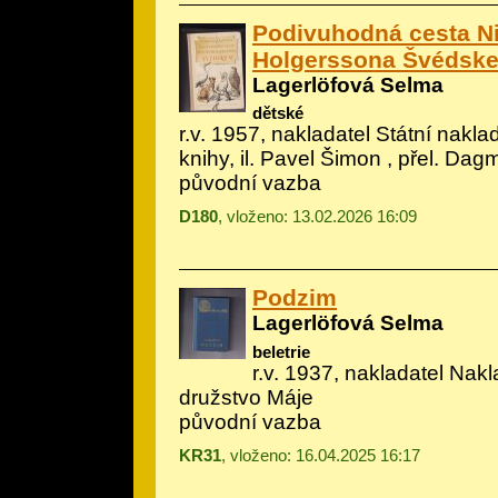
Podivuhodná cesta Ni
Holgerssona Švédsk
Lagerlöfová Selma
dětské
r.v. 1957, nakladatel Státní nakla
knihy, il.
Pavel Šimon
, přel. Dag
původní vazba
D180
, vloženo: 13.02.2026 16:09
Podzim
Lagerlöfová Selma
beletrie
r.v. 1937, nakladatel Nak
družstvo Máje
původní vazba
KR31
, vloženo: 16.04.2025 16:17