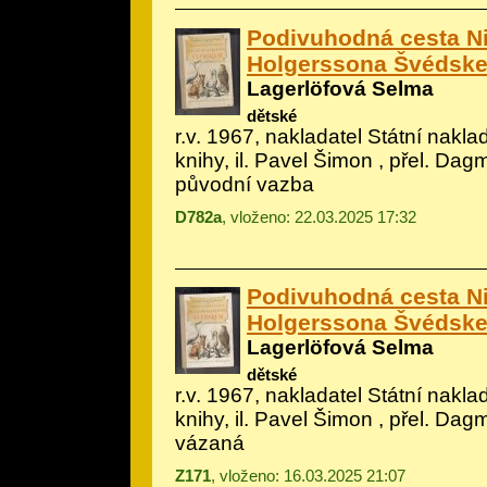
Podivuhodná cesta Ni
Holgerssona Švédsk
Lagerlöfová Selma
dětské
r.v. 1967, nakladatel Státní nakla
knihy, il.
Pavel Šimon
, přel. Dag
původní vazba
D782a
, vloženo: 22.03.2025 17:32
Podivuhodná cesta Ni
Holgerssona Švédsk
Lagerlöfová Selma
dětské
r.v. 1967, nakladatel Státní nakla
knihy, il.
Pavel Šimon
, přel. Dag
vázaná
Z171
, vloženo: 16.03.2025 21:07