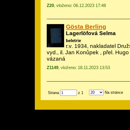
Z20
, vloženo: 06.12.2023 17:48
Gösta Berling
Lagerlöfová Selma
beletrie
r.v. 1934, nakladatel Druž
vyd., il.
Jan Konůpek
, přel. Hugo
vázaná
Z1149
, vloženo: 18.11.2023 13:53
Na stránce
Strana
z 1