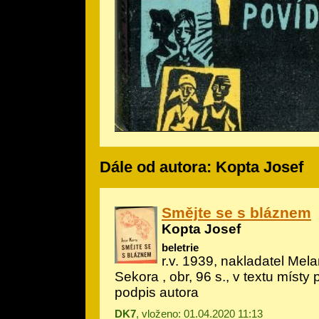
Dále od autora: Kopta Josef
Smějte se s bláznem
Kopta Josef
beletrie
r.v. 1939, nakladatel Melan
Sekora
, obr, 96 s., v textu místy
podpis autora
DK7
, vloženo: 01.04.2020 11:13