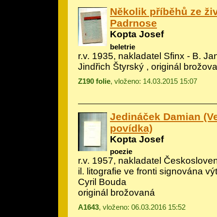
Několik příběhů ze ži
Padrnose
Kopta Josef
beletrie
r.v. 1935, nakladatel Sfinx - B. Jan
Jindřich Štyrský
, originál brožov
Z190 folie
, vloženo: 14.03.2015 15:07
Jedináček Damian (V
povídka)
Kopta Josef
poezie
r.v. 1957, nakladatel Českosloven
il.
litografie ve fronti signována v
Cyril Bouda
originál brožovaná
A1643
, vloženo: 06.03.2016 15:52