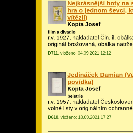
Nejkrásnější boty na 
hra o jednom ševci, k
vítězil)
Kopta Josef
film a divadlo
r.v. 1927, nakladatel Čin, il.
obálk
originál brožovaná, obálka natrž
D711
, vloženo: 04.09.2021 12:12
Jedináček Damian (V
povídka)
Kopta Josef
beletrie
r.v. 1957, nakladatel Českoslove
volné listy v originálním ochrann
D610
, vloženo: 18.09.2021 17:27