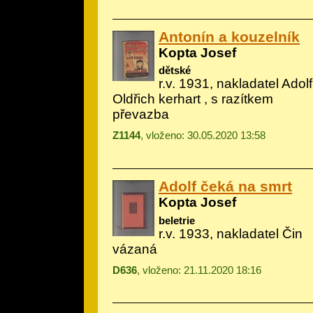
Antonín a kouzelník
Kopta Josef
dětské
r.v. 1931, nakladatel Adolf
Oldřich kerhart
, s razítkem
převazba
Z1144
, vloženo: 30.05.2020 13:58
Adolf čeká na smrt
Kopta Josef
beletrie
r.v. 1933, nakladatel Čin
vázaná
D636
, vloženo: 21.11.2020 18:16