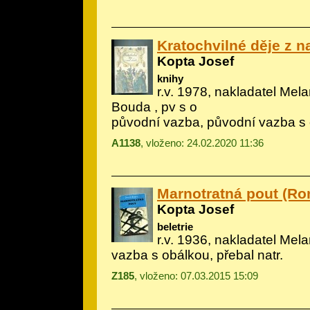
Kratochvilné děje z na
Kopta Josef
knihy
r.v. 1978, nakladatel Melan
Bouda
, pv s o
původní vazba, původní vazba s
A1138
, vloženo: 24.02.2020 11:36
Marnotratná pout (R
Kopta Josef
beletrie
r.v. 1936, nakladatel Mela
vazba s obálkou, přebal natr.
Z185
, vloženo: 07.03.2015 15:09