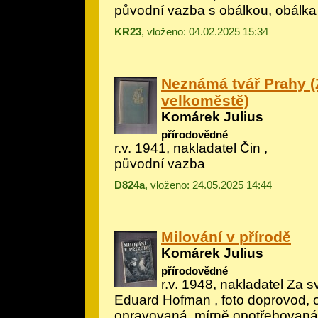
původní vazba s obálkou, obálka
KR23
, vloženo: 04.02.2025 15:34
Neznámá tvář Prahy (
velkoměstě)
Komárek Julius
přírodovědné
r.v. 1941, nakladatel Čin ,
původní vazba
D824a
, vloženo: 24.05.2025 14:44
Milování v přírodě
Komárek Julius
přírodovědné
r.v. 1948, nakladatel Za s
Eduard Hofman
, foto doprovod, 
opravovaná, mírně opotřebovaná