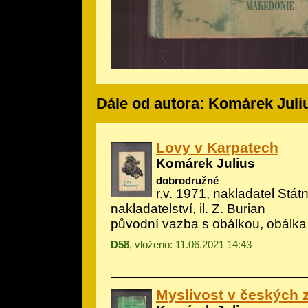
Dále od autora: Komárek Juli
Lovy v Karpatech
Komárek Julius
dobrodružné
r.v. 1971, nakladatel Stá
nakladatelství, il.
Z. Burian
původní vazba s obálkou, obálka
D58
, vloženo: 11.06.2021 14:43
Myslivost v českých 