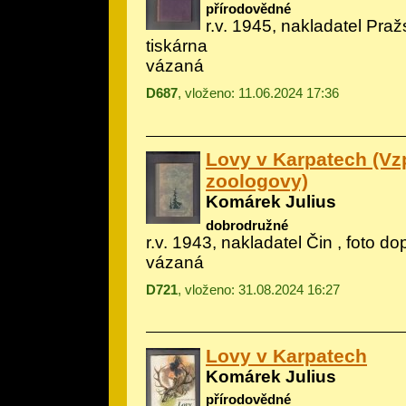
přírodovědné
r.v. 1945, nakladatel Pra
tiskárna
vázaná
D687
, vloženo: 11.06.2024 17:36
Lovy v Karpatech (V
zoologovy)
Komárek Julius
dobrodružné
r.v. 1943, nakladatel Čin , foto d
vázaná
D721
, vloženo: 31.08.2024 16:27
Lovy v Karpatech
Komárek Julius
přírodovědné