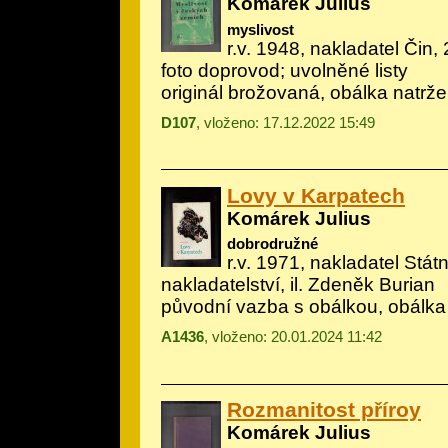
Komárek Julius
myslivost
r.v. 1948, nakladatel Čin, 2
foto doprovod; uvolněné listy
originál brožovaná, obálka natrž
D107
, vloženo: 17.12.2022 15:49
Lovy v Karpatech
Komárek Julius
dobrodružné
r.v. 1971, nakladatel Stá
nakladatelství, il.
Zdeněk Burian
původní vazba s obálkou, obálka
A1436
, vloženo: 20.01.2024 11:42
Rozmanitost příroy
Komárek Julius