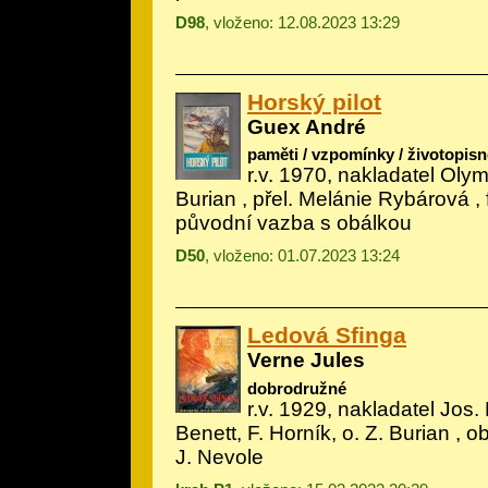
D98
, vloženo: 12.08.2023 13:29
Horský pilot
Guex André
paměti / vzpomínky / životopisn
r.v. 1970, nakladatel Olymp
Burian
, přel. Melánie Rybárová ,
původní vazba s obálkou
D50
, vloženo: 01.07.2023 13:24
Ledová Sfinga
Verne Jules
dobrodružné
r.v. 1929, nakladatel Jos. 
Benett, F. Horník, o. Z. Burian
, ob
J. Nevole