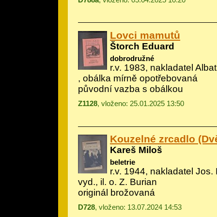
Lovci mamutů
Štorch Eduard
dobrodružné
r.v. 1983, nakladatel Albatr
, obálka mírně opotřebovaná
původní vazba s obálkou
Z1128
, vloženo: 25.01.2025 13:50
Kouzelné zrcadlo (Dv
Kareš Miloš
beletrie
r.v. 1944, nakladatel Jos. R
vyd., il.
o. Z. Burian
originál brožovaná
D728
, vloženo: 13.07.2024 14:53