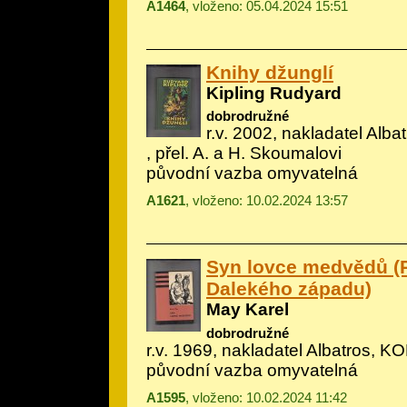
A1464
, vloženo: 05.04.2024 15:51
Knihy džunglí
Kipling Rudyard
dobrodružné
r.v. 2002, nakladatel Albatr
, přel. A. a H. Skoumalovi
původní vazba omyvatelná
A1621
, vloženo: 10.02.2024 13:57
Syn lovce medvědů (
Dalekého západu)
May Karel
dobrodružné
r.v. 1969, nakladatel Albatros, KOD
původní vazba omyvatelná
A1595
, vloženo: 10.02.2024 11:42