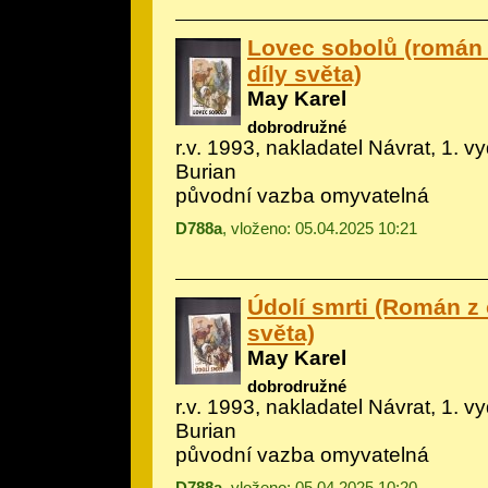
Lovec sobolů (román 
díly světa)
May Karel
dobrodružné
r.v. 1993, nakladatel Návrat, 1. vyd
Burian
původní vazba omyvatelná
D788a
, vloženo: 05.04.2025 10:21
Údolí smrti (Román z 
světa)
May Karel
dobrodružné
r.v. 1993, nakladatel Návrat, 1. vyd
Burian
původní vazba omyvatelná
D788a
, vloženo: 05.04.2025 10:20