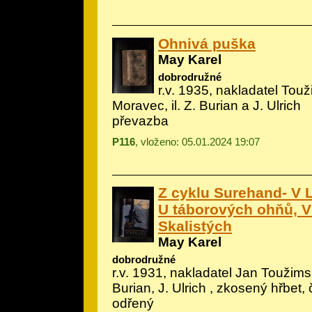
Ohnivá puška
May Karel
dobrodružné
r.v. 1935, nakladatel Tou
Moravec, il.
Z. Burian a J. Ulrich
převazba
P116
, vloženo: 05.01.2024 19:07
Z cyklu Surehand- V 
U táborových ohňů, V
Skalistých
May Karel
dobrodružné
r.v. 1931, nakladatel Jan Toužimsk
Burian, J. Ulrich
, zkosený hřbet,
odřený