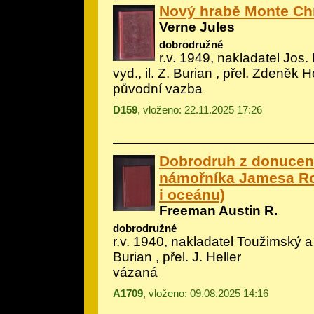
Nový hrabě Monte Chr
Verne Jules
dobrodružné
r.v. 1949, nakladatel Jos. 
vyd., il.
Z. Burian
, přel. Zdeněk H
původní vazba
D159
, vloženo: 22.11.2025 17:26
Dobrodruh z donucení
námořníka Jamesa Ro
i oceánu)
Freeman Austin R.
dobrodružné
r.v. 1940, nakladatel Toužimský a
Burian
, přel. J. Heller
vázaná
A1709
, vloženo: 09.08.2025 14:16