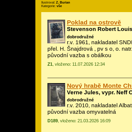
Ilustroval:
Z. Burian
Kategorie:
vše
Poklad na ostrově
Stevenson Robert Loui
dobrodružné
r.v. 1961, nakladatel SNDK
přel. H. Šnajdrová , pv s o, o. natr
původní vazba s obálkou
Z1
, vloženo: 11.07.2026 12:34
Nový hrabě Monte Chr
Verne Jules, vypr. Neff 
dobrodružné
r.v. 2010, nakladatel Albatr
původní vazba omyvatelná
D189
, vloženo: 21.03.2026 16:09