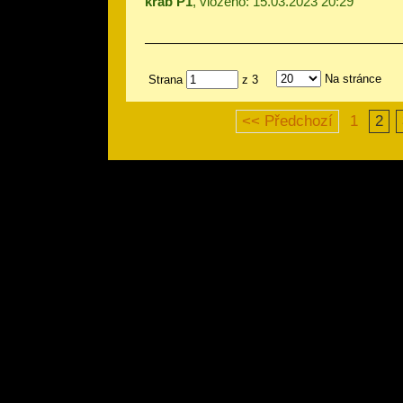
krab P1
, vloženo: 15.03.2023 20:29
Na stránce
Strana
z 3
<< Předchozí
1
2