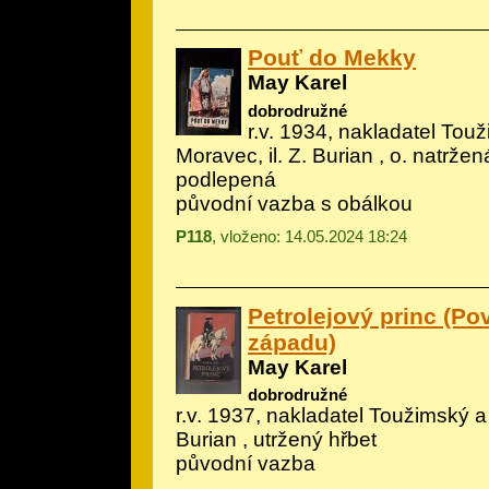
Pouť do Mekky
May Karel
dobrodružné
r.v. 1934, nakladatel Tou
Moravec, il.
Z. Burian
, o. natržen
podlepená
původní vazba s obálkou
P118
, vloženo: 14.05.2024 18:24
Petrolejový princ (Po
západu)
May Karel
dobrodružné
r.v. 1937, nakladatel Toužimský a
Burian
, utržený hřbet
původní vazba