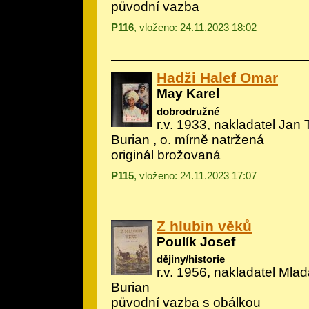
původní vazba
P116
, vloženo: 24.11.2023 18:02
Hadži Halef Omar
May Karel
dobrodružné
r.v. 1933, nakladatel Jan 
Burian
, o. mírně natržená
originál brožovaná
P115
, vloženo: 24.11.2023 17:07
Z hlubin věků
Poulík Josef
dějiny/historie
r.v. 1956, nakladatel Mladá
Burian
původní vazba s obálkou