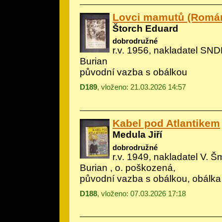
Lovci mamutů (Román
Štorch Eduard
dobrodružné
r.v. 1956, nakladatel SNDK
Burian
původní vazba s obálkou
D189
, vloženo: 21.03.2026 14:57
Kabel pod Atlantikem
Medula Jiří
dobrodružné
r.v. 1949, nakladatel V. Šm
Burian
, o. poškozená,
původní vazba s obálkou, obálka
D188
, vloženo: 07.03.2026 17:18