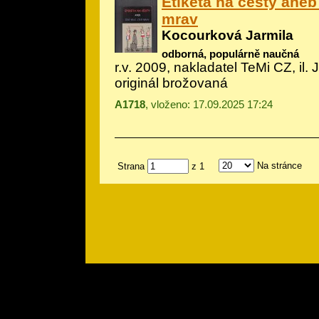
Etiketa na cesty aneb 
mrav
Kocourková Jarmila
odborná, populárně naučná
r.v. 2009, nakladatel TeMi CZ, il.
J
originál brožovaná
A1718
, vloženo: 17.09.2025 17:24
Na stránce
Strana
z 1