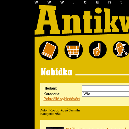
Hledám:
Kategorie:
Pokročilé vyhledávání
Autor:
Kocourková Jarmila
Kategorie:
vše