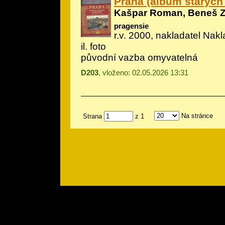
Praha (album starých
Kašpar Roman, Beneš 
pragensie
r.v. 2000, nakladatel Nakl
il.
foto
původní vazba omyvatelná
D203
, vloženo: 02.05.2026 13:31
Na stránce
Strana
z 1