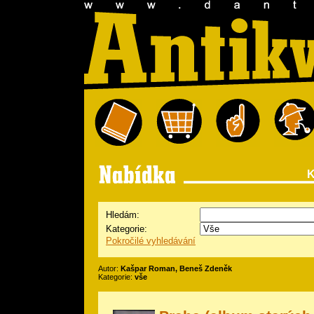
K
Hledám:
Kategorie:
Pokročilé vyhledávání
Autor:
Kašpar Roman, Beneš Zdeněk
Kategorie:
vše