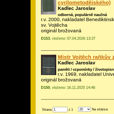
cyrilometodějského)
Kadlec Jaroslav
odborná, populárně naučná
r.v. 2000, nakladatel Benediktinsk
sv. Vojtěcha
originál brožovaná
D153
, vloženo: 07.04.2026 13:37
Mistr Vojtěch raňkův 
Kadlec Jaroslav
paměti / vzpomínky / životopisn
r.v. 1969, nakladatel Univ
originál brožovaná
D150
, vloženo: 16.11.2025 14:46
Na stránce
Strana
z 1