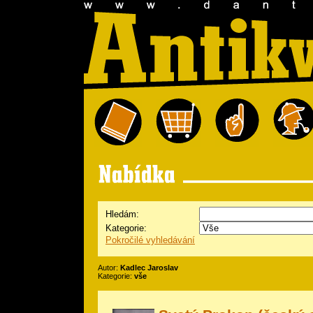
Hledám:
Kategorie:
Pokročilé vyhledávání
Autor:
Kadlec Jaroslav
Kategorie:
vše