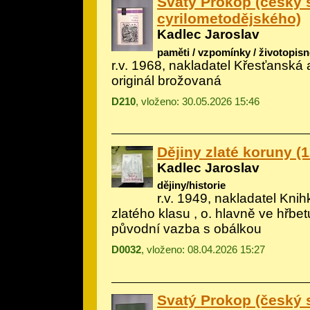
Svatý Prokop (český 
cyrilometodějského)
Kadlec Jaroslav
paměti / vzpomínky / životopisn
r.v. 1968, nakladatel Křesťanská
originál brožovaná
D210
, vloženo: 30.05.2026 15:46
Dějiny zlaté koruny (1
Kadlec Jaroslav
dějiny/historie
r.v. 1949, nakladatel Kni
zlatého klasu , o. hlavně ve hřbe
původní vazba s obálkou
D0032
, vloženo: 08.04.2026 15:27
Svatý Prokop (český 