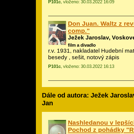
P101c
, vloženo: 30.03.2022 16:09
Don Juan. Waltz z re
comp."
Ježek Jaroslav, Voskove
film a divadlo
r.v. 1931, nakladatel Hudební m
besedy , sešit, notový zápis
P101c
, vloženo: 30.03.2022 16:13
Dále od autora: Ježek Jarosla
Jan
Nashledanou v lepšíc
Pochod z pohádky "R