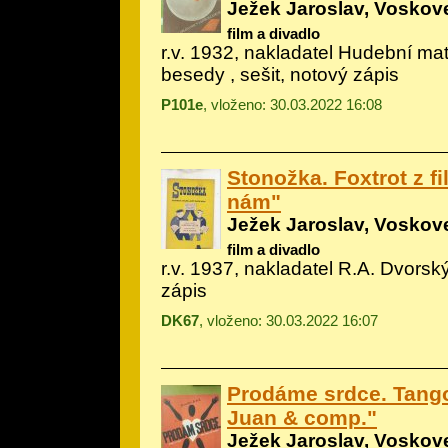
Ježek Jaroslav, Voskove
film a divadlo
r.v. 1932, nakladatel Hudební m
besedy , sešit, notový zápis
P101e
, vloženo: 30.03.2022 16:08
Stonožka. Foxtrot z fi
nám"
Ježek Jaroslav, Voskove
film a divadlo
r.v. 1937, nakladatel R.A. Dvorský
zápis
DK67
, vloženo: 30.03.2022 16:07
Prodáme srdce. Tang
Juan & comp."
Ježek Jaroslav, Voskove