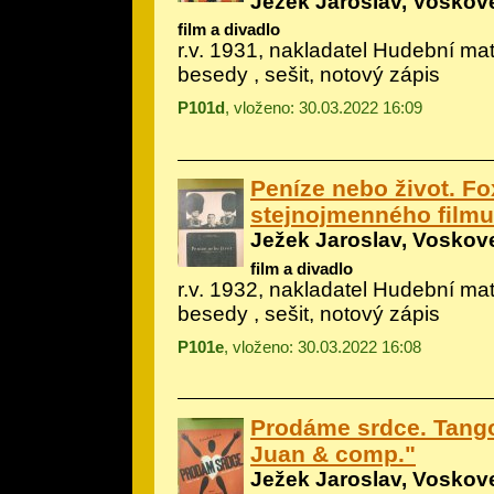
Ježek Jaroslav, Voskove
film a divadlo
r.v. 1931, nakladatel Hudební m
besedy , sešit, notový zápis
P101d
, vloženo: 30.03.2022 16:09
Peníze nebo život. Fo
stejnojmenného filmu
Ježek Jaroslav, Voskove
film a divadlo
r.v. 1932, nakladatel Hudební m
besedy , sešit, notový zápis
P101e
, vloženo: 30.03.2022 16:08
Prodáme srdce. Tang
Juan & comp."
Ježek Jaroslav, Voskove