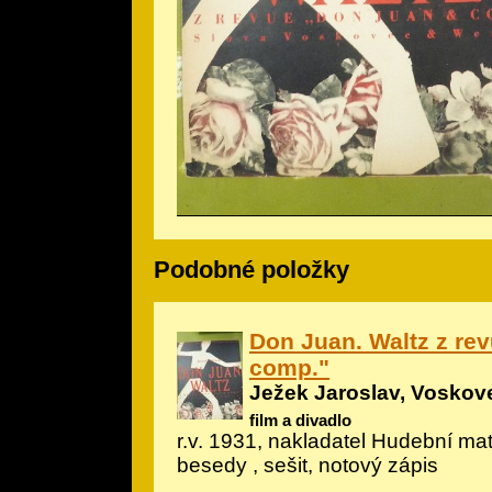
Podobné položky
Don Juan. Waltz z re
comp."
Ježek Jaroslav, Voskove
film a divadlo
r.v. 1931, nakladatel Hudební m
besedy , sešit, notový zápis