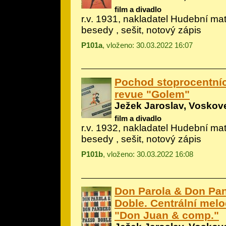
film a divadlo
r.v. 1931, nakladatel Hudební m
besedy , sešit, notový zápis
P101a
, vloženo: 30.03.2022 16:07
Pochod stoprocentní
revue "Golem"
Ježek Jaroslav, Voskove
film a divadlo
r.v. 1932, nakladatel Hudební m
besedy , sešit, notový zápis
P101b
, vloženo: 30.03.2022 16:08
Don Parola & Don Pa
Doble. Centrální melo
"Don Juan & comp."