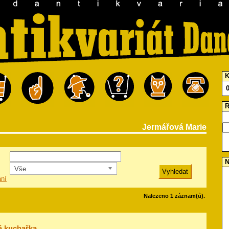
K
R
Jermářová Marie
N
Vše
ání
Nalezeno 1 záznam(ů).
á kuchařka