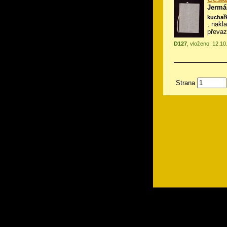
Jermá
kuchař
, nakl
převa
D127
, vloženo: 12.1
Strana