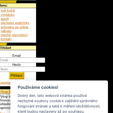
enu:
můj košík
chyběnky
autoři
obchodní podmínky
průvodce po online
nákupu
rejstřík názvosloví
kontakt
řihlásit
Email
Heslo
Zapomenuté heslo
Používáme cookies!
ýkup knih
Dobrý den, tato webová stránka používá
ýkup knih, LP,
ilmových plakátů,
nezbytné soubory cookie k zajištění správného
ohlednic a ostatního
fungování stránek a také k měření návštěšvnosti,
apírového artiklu.
které budou nastaveny až po souhlasu.