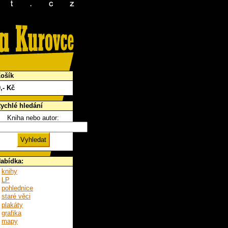
ošík
0
,- Kč
ychlé hledání
Kniha nebo autor:
abídka:
knihy
LP
pohlednice
staré věci
plakáty
grafika
mapy