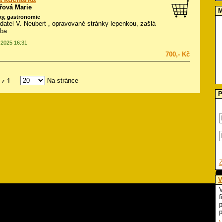
řová Marie
M
ky, gastronomie
adatel V. Neubert , opravované stránky lepenkou, zašlá
zba
0.2025 16:31
700,- Kč
Na stránce
z 1
P
V
V
f
p
p