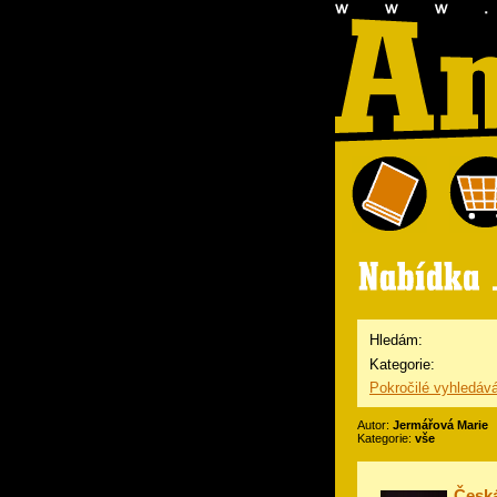
Hledám:
Kategorie:
Pokročilé vyhledáv
Autor:
Jermářová Marie
Kategorie:
vše
Česk