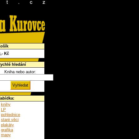
ošík
0
,- Kč
ychlé hledání
Kniha nebo autor:
abídka:
knihy
LP
pohlednice
staré věci
plakáty
grafika
mapy