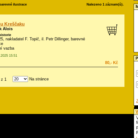
 barevné ilustrace
Nalezeno 1 záznam(ů).
M
 u Kreščaku
k Alois
historie
25, nakladatel F. Topič, il.
Petr Dillinger, barevné
ce
ní vazba
0.2025 15:51
P
80,- Kč
Na stránce
z 1
V
V
f
p
p