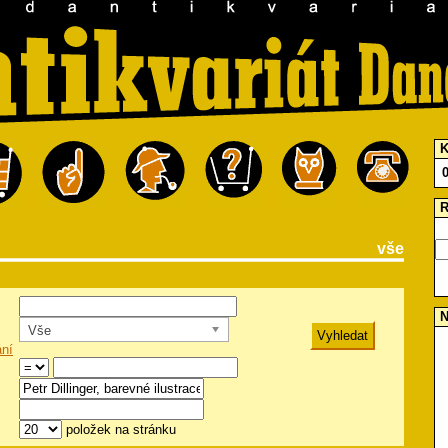
K
R
vše
N
Vše
ání
položek na stránku