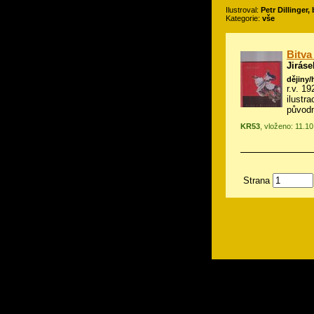
Ilustroval:
Petr Dillinger,
Kategorie:
vše
Bitva
Jiráse
dějiny/
r.v. 19
ilustra
původ
KR53
, vloženo: 11.1
Strana