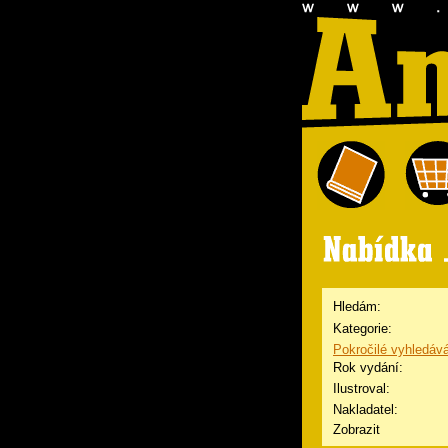
Hledám:
Kategorie:
Pokročilé vyhledáv
Rok vydání:
Ilustroval:
Nakladatel:
Zobrazit