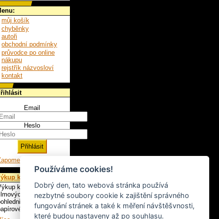
enu:
můj košík
chyběnky
autoři
obchodní podmínky
průvodce po online
nákupu
rejstřík názvosloví
kontakt
řihlásit
Email
Heslo
Zapomenuté heslo
Používáme cookies!
ýkup knih
Dobrý den, tato webová stránka používá
ýkup knih, LP,
ilmových plakátů,
nezbytné soubory cookie k zajištění správného
ohlednic a ostatního
fungování stránek a také k měření návštěšvnosti,
apírového artiklu.
které budou nastaveny až po souhlasu.