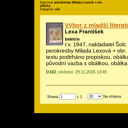
Ilustroval:
perokresby Milada Lexová + obr.
přílohy
Kategorie:
vše
Výbor z mladší litera
Lexa František
beletrie
r.v. 1947, nakladatel Šolc 
perokresby Milada Lexová + obr. 
textu podtrháno propiskou, obál
původní vazba s obálkou, obálka
D162
, vloženo: 29.11.2025 13:45
Na stránce
Strana
z 1