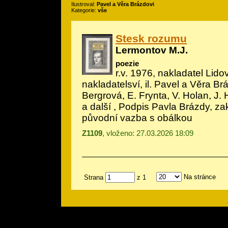
Ilustroval:
Pavel a Věra Brázdovi
Kategorie:
vše
Stesk rozumu
Lermontov M.J.
poezie
r.v. 1976, nakladatel Lido
nakladatelsví, il.
Pavel a Věra Br
Bergrová, E. Frynta, V. Holan, J. 
a další , Podpis Pavla Brázdy, z
původní vazba s obálkou
Z1109
, vloženo: 27.03.2026 18:09
Na stránce
Strana
z 1