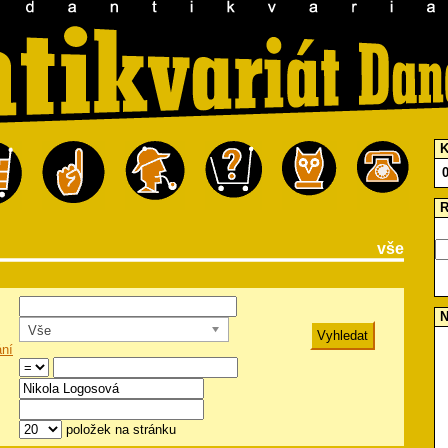
K
R
vše
N
Vše
ání
položek na stránku