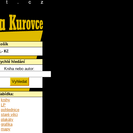
ošík
0
,- Kč
ychlé hledání
Kniha nebo autor:
abídka:
knihy
LP
pohlednice
staré věci
plakáty
grafika
mapy