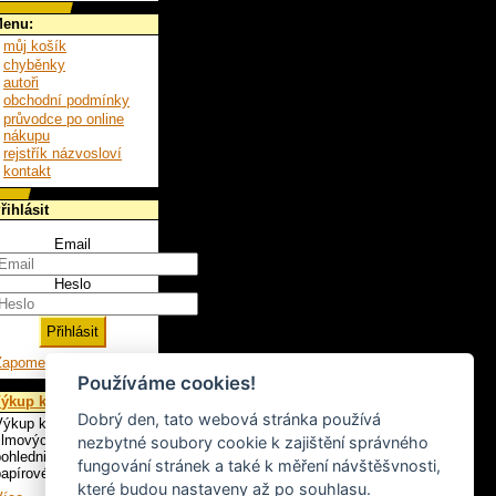
enu:
můj košík
chyběnky
autoři
obchodní podmínky
průvodce po online
nákupu
rejstřík názvosloví
kontakt
řihlásit
Email
Heslo
Zapomenuté heslo
Používáme cookies!
ýkup knih
Dobrý den, tato webová stránka používá
ýkup knih, LP,
ilmových plakátů,
nezbytné soubory cookie k zajištění správného
ohlednic a ostatního
fungování stránek a také k měření návštěšvnosti,
apírového artiklu.
které budou nastaveny až po souhlasu.