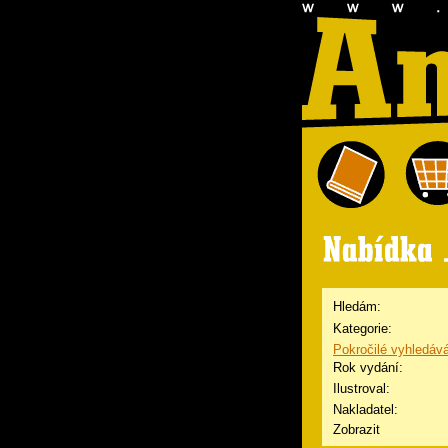
Hledám:
Kategorie:
Pokročilé vyhledáv
Rok vydání:
Ilustroval:
Nakladatel:
Zobrazit