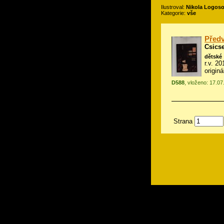
Ilustroval:
Nikola Logos
Kategorie:
vše
Předv
Csics
dětské
r.v. 2
origin
D588
, vloženo: 17.07
Strana