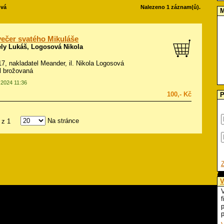
ová
Nalezeno 1 záznam(ů).
M
ečer svatého Mikuláše
ely Lukáš, Logosová Nikola
017, nakladatel Meander, il.
Nikola Logosová
ál brožovaná
.2024 11:36
100,- Kč
P
Na stránce
z 1
V
V
f
p
p