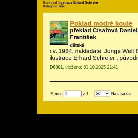
Ilustroval:
ilustrace Erhard Schreier
Kategorie:
vše
Poklad modré koule
překlad Císařová Daniel
František
dětské
r.v. 1984, nakladatel Junge Welt B
ilustrace Erhard Schreier
, původ
D0301
, vloženo: 03.10.2025 21:41
Na stránce
Strana
z 1