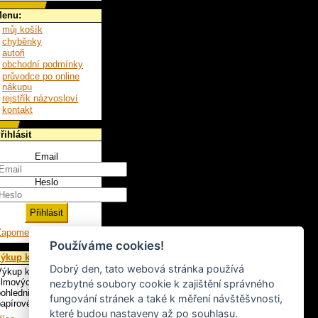
enu:
můj košík
chyběnky
autoři
obchodní podmínky
průvodce po online
nákupu
rejstřík názvosloví
kontakt
řihlásit
Email
Heslo
Zapomenuté heslo
Používáme cookies!
ýkup knih
Dobrý den, tato webová stránka používá
ýkup knih, LP,
ilmových plakátů,
nezbytné soubory cookie k zajištění správného
ohlednic a ostatního
fungování stránek a také k měření návštěšvnosti,
apírového artiklu.
které budou nastaveny až po souhlasu.