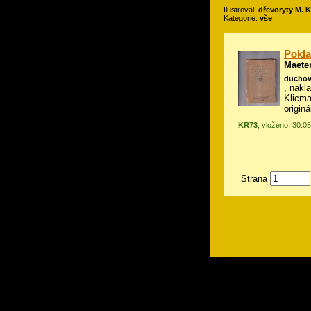
Ilustroval:
dřevoryty M. 
Kategorie:
vše
Pokla
Maete
duchov
, nakl
Klicm
origin
KR73
, vloženo: 30.0
Strana