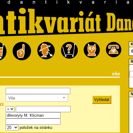
K
R
vše
N
Vše
ání
položek na stránku