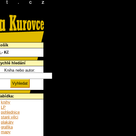
ošík
0
,- Kč
ychlé hledání
Kniha nebo autor:
abídka:
knihy
LP
pohlednice
staré věci
plakáty
grafika
mapy