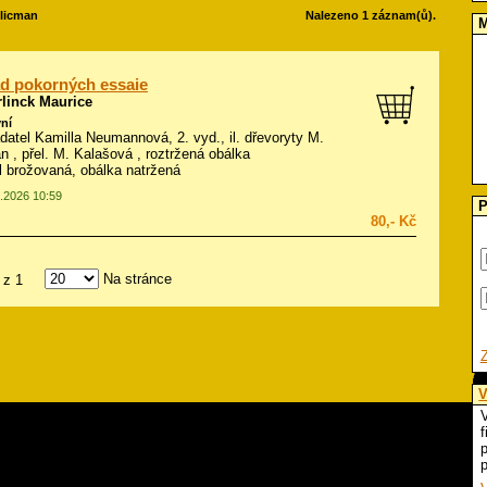
Klicman
Nalezeno 1 záznam(ů).
M
d pokorných essaie
rlinck Maurice
ní
adatel Kamilla Neumannová, 2. vyd., il.
dřevoryty M.
an
, přel. M. Kalašová , roztržená obálka
ál brožovaná, obálka natržená
5.2026 10:59
P
80,- Kč
Na stránce
z 1
V
V
f
p
p