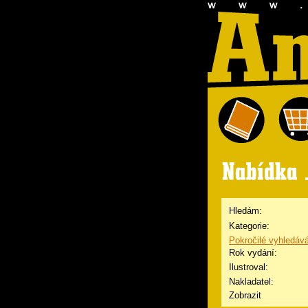
Hledám:
Kategorie:
Pokročilé vyhledáv
Rok vydání:
Ilustroval:
Nakladatel:
Zobrazit