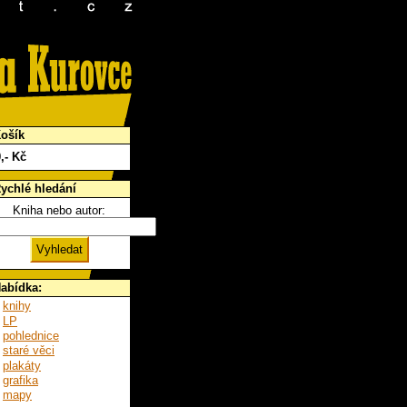
ošík
0
,- Kč
ychlé hledání
Kniha nebo autor:
abídka:
knihy
LP
pohlednice
staré věci
plakáty
grafika
mapy