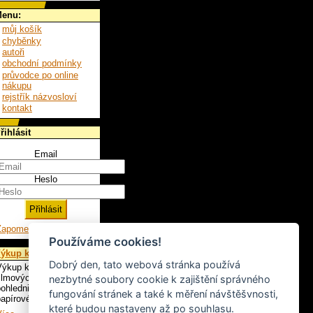
enu:
můj košík
chyběnky
autoři
obchodní podmínky
průvodce po online
nákupu
rejstřík názvosloví
kontakt
řihlásit
Email
Heslo
Zapomenuté heslo
Používáme cookies!
ýkup knih
Dobrý den, tato webová stránka používá
ýkup knih, LP,
ilmových plakátů,
nezbytné soubory cookie k zajištění správného
ohlednic a ostatního
fungování stránek a také k měření návštěšvnosti,
apírového artiklu.
které budou nastaveny až po souhlasu.