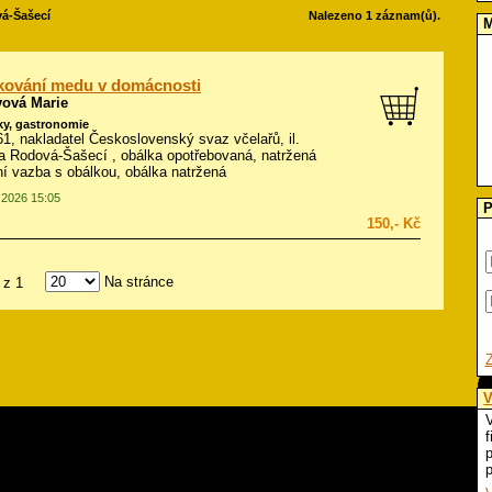
á-Šašecí
Nalezeno 1 záznam(ů).
M
kování medu v domácnosti
vová Marie
ky, gastronomie
961, nakladatel Československý svaz včelařů, il.
a Rodová-Šašecí
, obálka opotřebovaná, natržená
í vazba s obálkou, obálka natržená
5.2026 15:05
P
150,- Kč
Na stránce
z 1
V
V
f
p
p