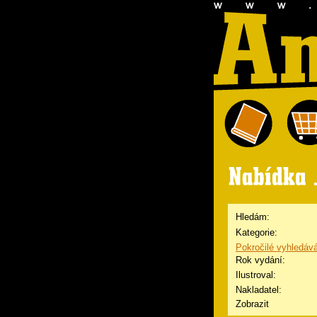
Hledám:
Kategorie:
Pokročilé vyhledáv
Rok vydání:
Ilustroval:
Nakladatel:
Zobrazit