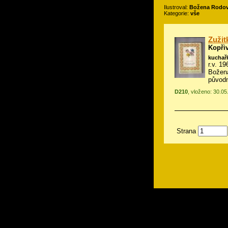
Ilustroval:
Božena Rodov
Kategorie:
vše
Zužit
Kopři
kuchař
r.v. 1
Božen
původn
D210
, vloženo: 30.0
Strana