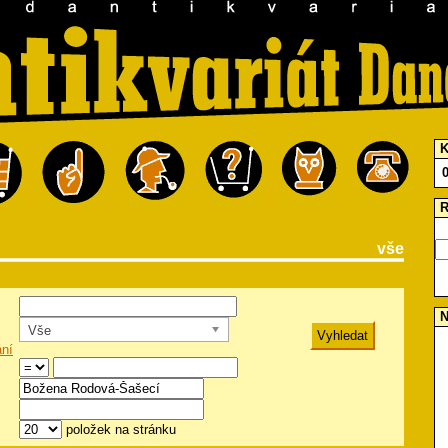
K
R
vše
N
Vše
ání
položek na stránku