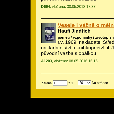
D694
, vloženo: 30.05.2018 17:37
Vesele i vážně o měl
Hauft Jindřich
paměti / vzpomínky / životopisn
r.v. 1969, nakladatel Stř
nakladatelství a knihkupectví, il.
J
původní vazba s obálkou
A1203
, vloženo: 08.05.2016 16:16
Na stránce
Strana
z 1