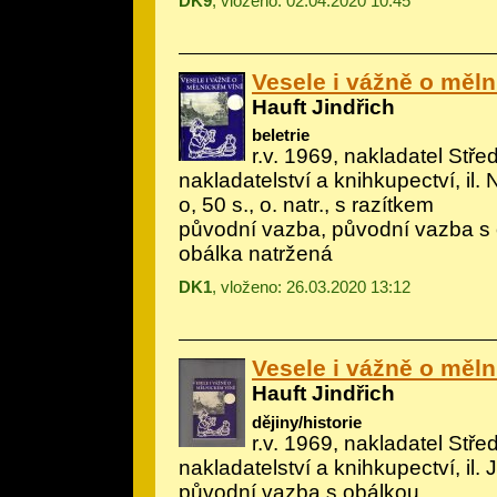
DK9
, vloženo: 02.04.2020 10:45
Vesele i vážně o měl
Hauft Jindřich
beletrie
r.v. 1969, nakladatel Stř
nakladatelství a knihkupectví, il.
N
o, 50 s., o. natr., s razítkem
původní vazba, původní vazba s 
obálka natržená
DK1
, vloženo: 26.03.2020 13:12
Vesele i vážně o měl
Hauft Jindřich
dějiny/historie
r.v. 1969, nakladatel Stř
nakladatelství a knihkupectví, il.
J
původní vazba s obálkou