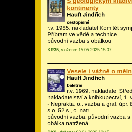
S geologickým kladív
kontinenty
Hauft Jindřich
cestopisné
r.v. 1985, nakladatel Komitét sy
Příbram ve vědě a technice
původní vazba s obálkou
KR35
, vloženo: 15.05.2025 15:07
Vesele i vážně o měl
Hauft Jindřich
beletrie
r.v. 1969, nakladatel Stř
nakladatelství a knihkupectví, 1. v
- Neprakta, o., vazba a graf. úpr.
s o, 52 s., o. natr.
původní vazba, původní vazba s 
obálka natržená