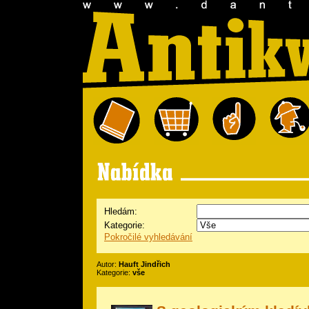
Hledám:
Kategorie:
Pokročilé vyhledávání
Autor:
Hauft Jindřich
Kategorie:
vše