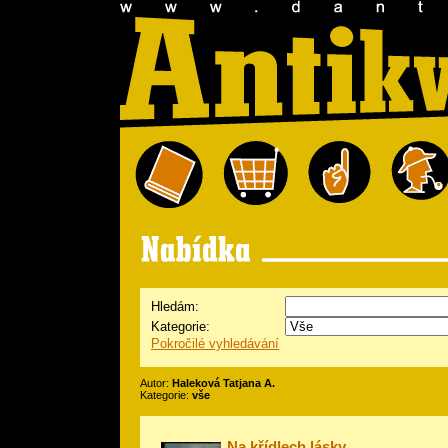
Hledám:
Kategorie:
Pokročilé vyhledávání
Autor:
Haleková Tatjana A.
Kategorie:
vše
Na křídlech lásky