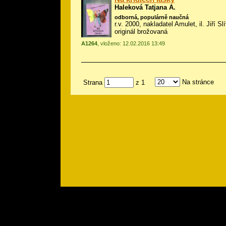
Haleková Tatjana A.
odborná, populárně naučná
r.v. 2000, nakladatel Amulet, il.
Jiří Sl
originál brožovaná
A1264
, vloženo: 12.02.2016 13:49
Na stránce
Strana
z 1