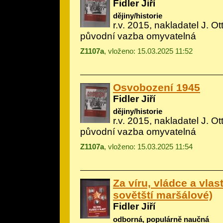
Fidler Jiří
dějiny/historie
r.v. 2015, nakladatel J. Ot
původní vazba omyvatelná
Z1107a
, vloženo: 15.03.2025 11:52
Osvobození 1945
Fidler Jiří
dějiny/historie
r.v. 2015, nakladatel J. Ot
původní vazba omyvatelná
Z1107a
, vloženo: 15.03.2025 11:54
Za víru, vládce a vlast
sovětští maršálové)
Fidler Jiří
odborná, populárně naučná