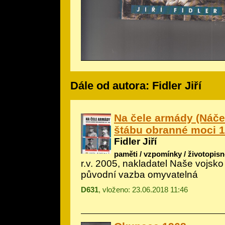
Dále od autora: Fidler Jiří
Na čele armády (Náče
štábu obranné moci 1
Fidler Jiří
paměti / vzpomínky / životopisn
r.v. 2005, nakladatel Naše vojsko
původní vazba omyvatelná
D631
, vloženo: 23.06.2018 11:46