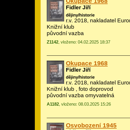
Okupace 1968
Fidler Jiří
dějiny/historie
r.v. 2018, nakladatel Eu
Knižní klub
původní vazba
Z1142
, vloženo: 04.02.2025 18:37
Okupace 1968
Fidler Jiří
dějiny/historie
r.v. 2018, nakladatel Eu
Knižní klub , foto doprovod
původní vazba omyvatelná
A1182
, vloženo: 08.03.2025 15:26
Osvobození 1945