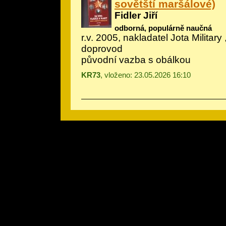
sovětští maršálové)
Fidler Jiří
odborná, populárně naučná
r.v. 2005, nakladatel Jota Military 
doprovod
původní vazba s obálkou
KR73
, vloženo: 23.05.2026 16:10