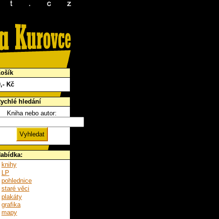
ošík
0
,- Kč
ychlé hledání
Kniha nebo autor:
abídka:
knihy
LP
pohlednice
staré věci
plakáty
grafika
mapy