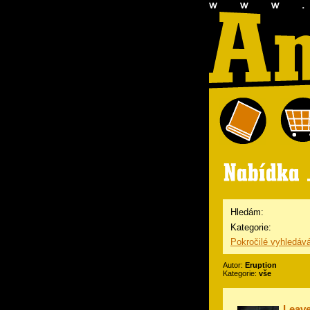
Hledám:
Kategorie:
Pokročilé vyhledáv
Autor:
Eruption
Kategorie:
vše
Leave