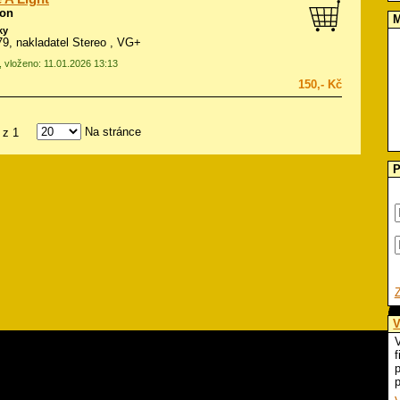
ion
M
ky
979, nakladatel Stereo , VG+
, vloženo: 11.01.2026 13:13
150,- Kč
Na stránce
z 1
P
V
V
f
p
p