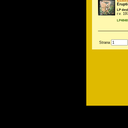
Erupt
LP des
r.v. 1
LP4848
Strana