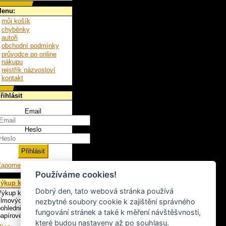
enu:
můj košík
chyběnky
autoři
obchodní podmínky
průvodce po online
nákupu
rejstřík názvosloví
kontakt
řihlásit
Email
Heslo
Zapomenuté heslo
Používáme cookies!
ýkup knih
Dobrý den, tato webová stránka používá
ýkup knih, LP,
ilmových plakátů,
nezbytné soubory cookie k zajištění správného
ohlednic a ostatního
fungování stránek a také k měření návštěšvnosti,
apírového artiklu.
které budou nastaveny až po souhlasu.