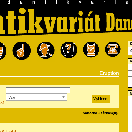
K
R
Eruption
N
Vše
ání
Nalezeno 1 záznam(ů).
 A Light