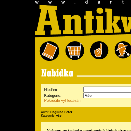
Hledám:
Kategorie:
Pokročilé vyhledávání
Autor:
Englund Peter
Kategorie:
vše
Vašemu požadavku neodpovídá žádný záznam