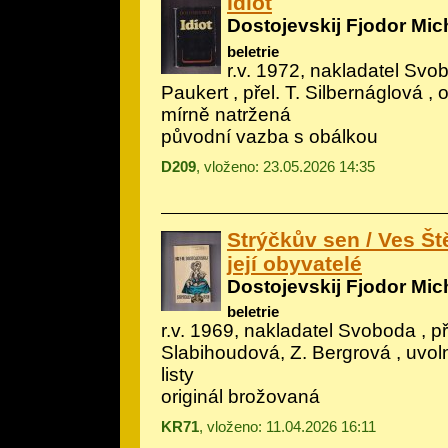
Idiot
Dostojevskij Fjodor Mic
beletrie
r.v. 1972, nakladatel Svob
Paukert
, přel. T. Silbernáglová ,
mírně natržená
původní vazba s obálkou
D209
, vloženo: 23.05.2026 14:35
Strýčkův sen / Ves Š
její obyvatelé
Dostojevskij Fjodor Mic
beletrie
r.v. 1969, nakladatel Svoboda , př
Slabihoudová, Z. Bergrová , uvo
listy
originál brožovaná
KR71
, vloženo: 11.04.2026 16:11