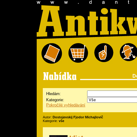
D
Hledám:
Kategorie:
Pokročilé vyhledávání
Autor:
Dostojevskij Fjodor Michajlovič
Kategorie:
vše