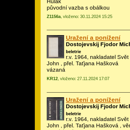
Hulák
původní vazba s obálkou
Z1156a
, vloženo: 30.11.2024 15:25
Uražení a ponížení
Dostojevskij Fjodor Mic
beletrie
r.v. 1964, nakladatel Svět 
John
, přel. Taťjana Hašková
vázaná
KR12
, vloženo: 27.11.2024 17:07
Uražení a ponížení
Dostojevskij Fjodor Mic
beletrie
r.v. 1964, nakladatel Svět 
John
, přel. Taťjana Hašková , v