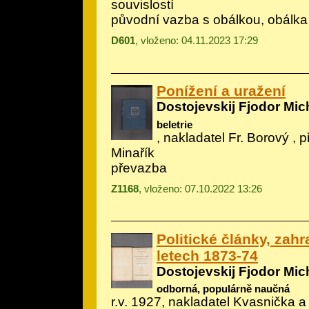
souvislostí
původní vazba s obálkou, obálka
D601
, vloženo: 04.11.2023 17:29
Ponížení a uražení
Dostojevskij Fjodor Mic
beletrie
, nakladatel Fr. Borový , p
Minařík
převazba
Z1168
, vloženo: 07.10.2022 13:26
Politické články, zahr
letech 1873-74
Dostojevskij Fjodor Mic
odborná, populárně naučná
r.v. 1927, nakladatel Kvasnička a 