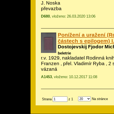
J. Noska
převazba
D680
, vloženo: 26.03.2020 13:06
Ponížení a uražení (
částech s epilogem) I.-
Dostojevskij Fjodor Mic
beletrie
r.v. 1929, nakladatel Rodinná kn
Franzen , přel. Vladimír Ryba , 2
vázaná
A1453
, vloženo: 10.12.2017 11:08
Na stránce
Strana
z 1