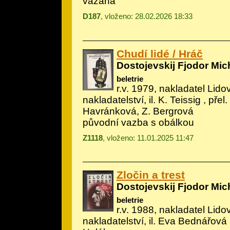
vázaná
D187
, vloženo: 28.02.2026 18:33
Chudí lidé / Hráč
Dostojevskij Fjodor Mic
beletrie
r.v. 1979, nakladatel Lido
nakladatelství, il.
K. Teissig
, přel.
Havránková, Z. Bergrová
původní vazba s obálkou
Z1118
, vloženo: 11.01.2025 11:47
Zločin a trest
Dostojevskij Fjodor Mic
beletrie
r.v. 1988, nakladatel Lido
nakladatelství, il.
Eva Bednářová