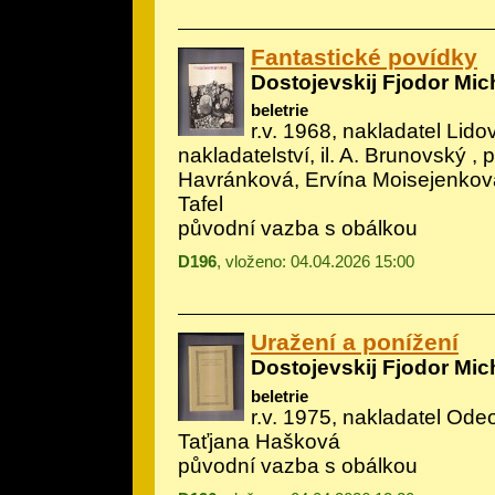
Fantastické povídky
Dostojevskij Fjodor Mic
beletrie
r.v. 1968, nakladatel Lido
nakladatelství, il.
A. Brunovský
, p
Havránková, Ervína Moisejenková
Tafel
původní vazba s obálkou
D196
, vloženo: 04.04.2026 15:00
Uražení a ponížení
Dostojevskij Fjodor Mic
beletrie
r.v. 1975, nakladatel Odeo
Taťjana Hašková
původní vazba s obálkou