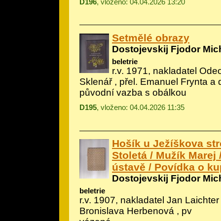
D196
, vloženo: 04.04.2026 13:20
Setmělé obrazy
Dostojevskij Fjodor Mic
beletrie
r.v. 1971, nakladatel Odeo
Sklenář
, přel. Emanuel Frynta a 
původní vazba s obálkou
D195
, vloženo: 04.04.2026 11:35
Hošík u Ježíškova st
Stoletá / Mužík Marej
ústavě / Povídka o ku
Dostojevskij Fjodor Mic
beletrie
r.v. 1907, nakladatel Jan Laichter 
Bronislava Herbenová , pv