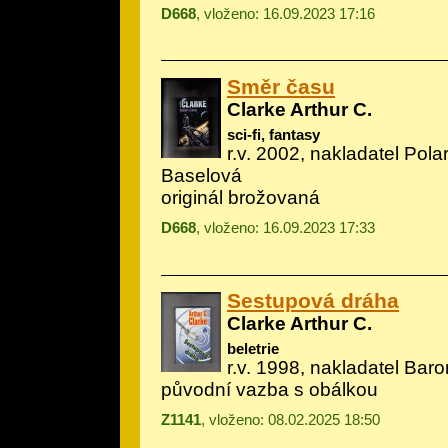
D668
, vloženo: 16.09.2023 17:16
Směr času
Clarke Arthur C.
sci-fi, fantasy
r.v. 2002, nakladatel Polar
Baselová
originál brožovaná
D668
, vloženo: 16.09.2023 17:33
Sestupová dráha
Clarke Arthur C.
beletrie
r.v. 1998, nakladatel Baro
původní vazba s obálkou
Z1141
, vloženo: 08.02.2025 18:50