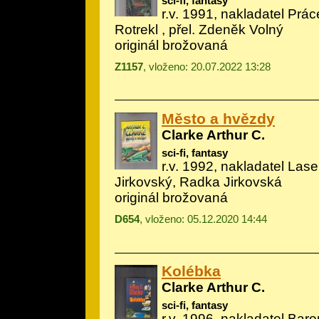
sci-fi, fantasy
r.v. 1991, nakladatel Práce
Rotrekl
, přel. Zdeněk Volný
originál brožovaná
Z1157
, vloženo: 20.07.2022 13:28
Město a hvězdy
Clarke Arthur C.
sci-fi, fantasy
r.v. 1992, nakladatel Lase
Jirkovský, Radka Jirkovská
originál brožovaná
D654
, vloženo: 05.12.2020 14:44
Kolébka
Clarke Arthur C.
sci-fi, fantasy
r.v. 1996, nakladatel Baro