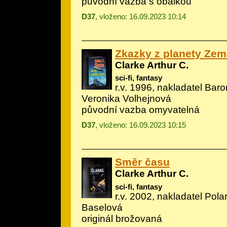
původní vazba s obálkou
D37
, vloženo: 16.09.2023 10:14
Zkazky z planety Zem
Clarke Arthur C.
sci-fi, fantasy
r.v. 1996, nakladatel Baron
Veronika Volhejnová
původní vazba omyvatelná
D37
, vloženo: 16.09.2023 10:15
Směr času
Clarke Arthur C.
sci-fi, fantasy
r.v. 2002, nakladatel Polar
Baselová
originál brožovaná