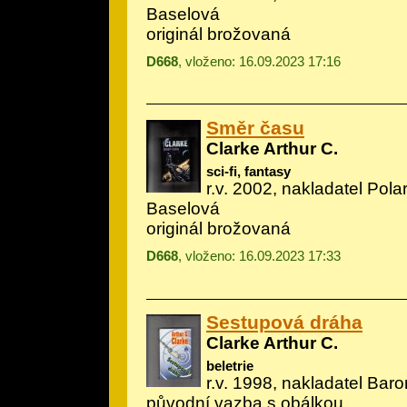
Baselová
originál brožovaná
D668
, vloženo: 16.09.2023 17:16
Směr času
Clarke Arthur C.
sci-fi, fantasy
r.v. 2002, nakladatel Polar
Baselová
originál brožovaná
D668
, vloženo: 16.09.2023 17:33
Sestupová dráha
Clarke Arthur C.
beletrie
r.v. 1998, nakladatel Baro
původní vazba s obálkou