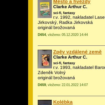
Město a hvězdy
Clarke Arthur C.
sci-fi, fantasy
r.v. 1992, nakladatel Lase
Jirkovský, Radka Jirkovská
originál brožovaná
D654
, vloženo: 05.12.2020 14:44
Zpěv vzdálené země
Clarke Arthur C.
sci-fi, fantasy
r.v. 1993, nakladatel Baron
Zdeněk Volný
originál brožovaná
D659
, vloženo: 22.01.2022 14:07
Kolébka