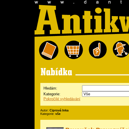
Hledám:
Kategorie:
Pokročilé vyhledávání
Autor:
Ciprová Inka
Kategorie:
vše