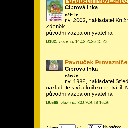
Pavouček Provazníče
Ciprová Inka
dětské
r.v. 2003, nakladatel Knižn
Zdeněk
původní vazba omyvatelná
D182
, vloženo: 14.02.2026 15:22
Pavouček Provazníče
Ciprová Inka
dětské
r.v. 1988, nakladatel Stř
nakladatelství a knihkupectví, il.
M
původní vazba omyvatelná
D0568
, vloženo: 30.09.2019 16:36
Na stránce
Strana
z 1